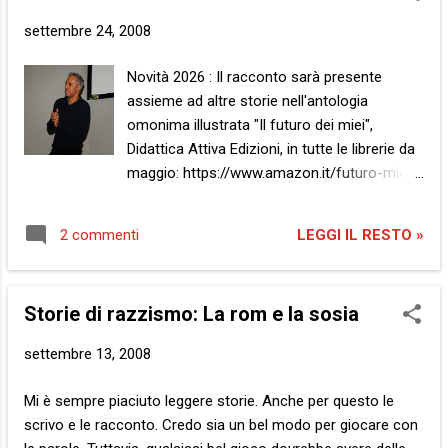
t
settembre 24, 2008
Novità 2026 : Il racconto sarà presente
assieme ad altre storie nell'antologia
omonima illustrata "Il futuro dei miei",
Didattica Attiva Edizioni, in tutte le librerie da
maggio: https://www.amazon.it/futuro-miei-
accedere-materiale-
approfondimento/dp/B0G7NZQG3N/ Scheda
LEGGI IL RESTO »
2 commenti
Editoriale:
https://www.alessandroghebreigziabiher.it/il-
futuro-dei-miei-scheda-editoriale Materiali di
Storie di razzismo: La rom e la sosia
approfondimento :
https://www.alessandroghebreigziabiher.it/il-
settembre 13, 2008
futuro-dei-miei-materiali-di-
approfondimento-del-libro Il futuro dei miei
Mi è sempre piaciuto leggere storie. Anche per questo le
Su una nave. In mare. Da qualche parte. “Zio
scrivo e le racconto. Credo sia un bel modo per giocare con
Amadou?” “Sì…” “Zio?” “Sì?” “Mi senti?” “Sì