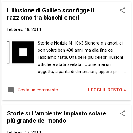
fischio finale dell’ultima partita verrà
L'illusione di Galileo sconfigge il
consegnata a lui. Il capitano dei vincitori. Sì,
razzismo tra bianchi e neri
d’accordo. Io non sono neppure capitano, a
dirla tutta. E credetemi, non ho mai capito se
febbraio 18, 2014
ce n’abbiamo mai avuto uno, noi altri.
Nondimeno, chi l’ha detto che per vincere la
Storie e Notizie N. 1063 Signore e signori, ci
partita ci voglia uno che comanda? Basta
son voluti ben 400 anni, ma alla fine ce
che tutti facciano la propria parte, non
l’abbiamo fatta. Una delle più celebri illusioni
occorre mica tutta questa scienza per
ottiche è stata svelata . Come mai un
mandare una palla in porta. D’altra parte, si
oggetto, a parità di dimensioni, appare più
chiama gioco e non fissione nucleare.
grande laddove è bianco su un fondo nero ,
Nonostante tutta quella roba, strategia,
rispetto al contrario? Galilei fu il primo a
tattica, pressing alto e basso, zona mista e
LEGGI IL RESTO »
Posta un commento
porsi tale quesito e proprio il 15 febbraio in
marcatura ad uomo, sempre gioco è. Semp...
occasione dei 450 anni dalla nascita del noto
fisico, astronomo e quant’altro (1564), un
Storie sull'ambiente: Impianto solare
team di ricercatori della State University di
più grande del mondo
New York ha scoperto che l’illusione dipende
da come i nostri occhi identificano luce e
febbraio 17, 2014