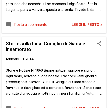
è esattamente come quando ti tirano sulla
persuasa che neanche lui ne conosca il significato. Zitella.
schiena un sasso levigato, scopo rimbalzo
La gente parla a vanvera, questa è la verità. Ti vede lì, da
possibilmente multiplo. Pima o poi la pietra si
sola. Da sola oggi, però. E trae le sue conclusioni. Affrettate,
ferma e mentre tu conti i suddetti rimbalzi io
è indubbio. Ma dico io, ti va di commentare? Fermati un
faccio altrettanto con i cerchi che si
LEGGI IL RESTO »
Posta un commento
attimo e parliamone. Chiedi, insomma, chiedi, se ti interessa.
allargano intorno . Dentro di m...
Sì, sono sola. Ma non è sempre stato così. Ti sembrerà
strano, ma anch’io ho avuto compagnia. Affetto,
Storie sulla luna: Coniglio di Giada è
chiacchiere, sorrisi, e tanto cameratismo, guarda un po’. La
innamorato
realtà è che vanno tutti di corsa, oggi, come dei ratti inseguiti
dai gatti. Rima involontaria, ma rende l’idea, insomma. Sono
febbraio 13, 2014
sola, non posso di certo negarlo. E’ la mia vita di oggi. Ma
perché dev’essere necessariamente un’onta, questo non lo
Storie e Notizie N. 1060 Buone notizie , signore e signori.
comprendo. Complimenti, sei sopravvissuta , no? Brava, ad
Ogni tanto, arrivano buone notizie. Trascorsi venti giorni di
essere ancora ...
preoccupante silenzio, Yutu , il Coniglio di Giada cinese o
Rover , si è risvegliato ed è tornato a funzionare. Sono state
giornate d’angoscia e notti insonni per i familiari di Yutu,
credo sia comprensibile. Ma ora è il momento di esultare e
liberarsi dall’ansia accumulata. “L’ho sempre detto, io, e