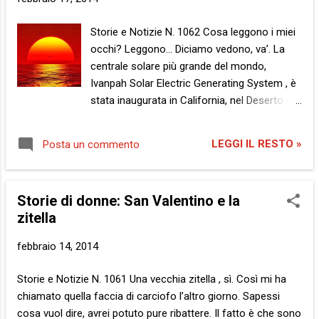
buio. Ovvero, la nostra interpretazione del
contrasto bianco/nero è condizionata
Storie e Notizie N. 1062 Cosa leggono i miei
dall’idea che abbiamo di entrambi, ecco.
occhi? Leggono… Diciamo vedono, va’. La
Cavolo, ma questa è una notizia bomba. Dai,
centrale solare più grande del mondo,
chi tra voi non ha pensato la stessa cosa?
Ivanpah Solar Electric Generating System , è
Le implicazioni di questa rivoluzionaria
stata inaugurata in California, nel Deserto del
ennesima impresa scientifica ci costringono
Mojave, 64 chilometri a sud ovest di Las
a guardare le cose sotto una luce diversa,
Vegas. Bravi, siete bravi, siete. Non che la
letteralmente. Sebbene di pari grandezza,
LEGGI IL RESTO »
Posta un commento
cosa mi dispiaccia, ecco. Non ho mai fatto
sino ad oggi il bianco su sfondo...
di queste scenate, mi siete testimoni. Chi mi
conosce, sa bene che spettatore silente,
Storie di donne: San Valentino e la
sono. Silente con la esse minuscola, da non
zitella
confondersi con il noto mago defunto causa
malattia di malefica natura. Silente, ovvero
febbraio 14, 2014
silenzioso. Non del tutto, d’accordo. E’
normale, no? Uno guarda, osserva, vede e
Storie e Notizie N. 1061 Una vecchia zitella , sì. Così mi ha
quindi qualcosa risuona, dai. Come
chiamato quella faccia di carciofo l’altro giorno. Sapessi
concordano il lago, il fiume e perfino il mare,
cosa vuol dire, avrei potuto pure ribattere. Il fatto è che sono