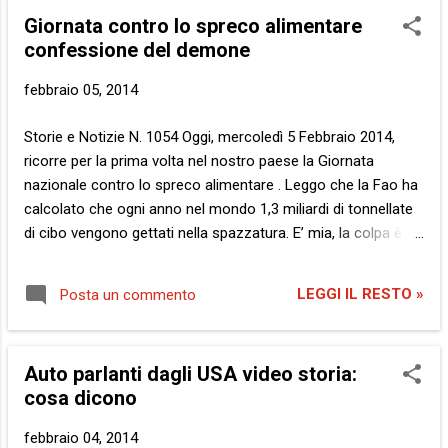
noti? Tutt’altro. La storia si allarga. Il più noto e venduto
Giornata contro lo spreco alimentare
scrittore nostrano, di cui non faccio il nome perché la cosa
confessione del demone
non è ancora ufficiale, ha confessato di copiare i propri
romanzi direttamente dal diario della badante cinese di sua
febbraio 05, 2014
nonna. E in una reazione a catena di ingannevoli parole,
ovvero un domino di volumi rigorosamente da vetrina, altri
Storie e Notizie N. 1054 Oggi, mercoledì 5 Febbraio 2014,
popolari autori hanno confessato. Il portinaio e l’idraulico, la
ricorre per la prima volta nel nostro paese la Giornata
commessa al bar e la signora della frutta, il giovane introver...
nazionale contro lo spreco alimentare . Leggo che la Fao ha
calcolato che ogni anno nel mondo 1,3 miliardi di tonnellate
di cibo vengono gettati nella spazzatura. E’ mia, la colpa è
mia. Solo mia. Ops, non mi sono presentato, pardon. Sono il
demone dello spreco, eh già. Io prendo, agguanto e mi porto
LEGGI IL RESTO »
Posta un commento
via tutto quel che posso. Leggi quello che l’umano dimentica.
Tra le presunte trascurabilità del vivere. Il bianco che, in
apparenza, non serve. Lo spazio in calce al racconto, la riga
Auto parlanti dagli USA video storia:
assente, la fessura tra una rima e l’altra, l’intera pagina
cosa dicono
intonsa per dar volume a quest’ultimo. Tutto afferro, lo
spazio glabro da inchiostri vari, e lo sbrandello in una miriade
febbraio 04, 2014