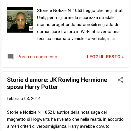
di frammenti inutilizzabili. Auspicabilmente incomponibili, in
una irreversibile danza dello stracciamento. Le pause, le
Storie e Notizie N. 1053 Leggo che negli Stati
giammai inutili pause dell’ameno conversare. Il più appetibile
Uniti, per migliorare la sicurezza stradale,
per quelli ...
stanno progettando automobili in grado di
comunicare tra loro in Wi-Fi attraverso una
tecnica chiamata vehicle-to-vehicle, in breve
V2V, in modo che il conducente di un mezzo
venga informato dell’arrivo di un altro anche
LEGGI IL RESTO »
Posta un commento
a 300 metri di distanza. Si parla del futuro,
ovviamente. Nondimeno, se le auto
potessero parlare oggi, cosa direbbero?
Storie d'amore: JK Rowling Hermione
Cosa direbbero di noi? Mattino presto.
sposa Harry Potter
Guarda il video Traffico di punta. Tangenziale
intasata. E la prima voce si leva dal confuso
febbraio 03, 2014
agglomerato di metallo e fumo. “Vita breve,
sì”, fa lo scooter svicolando tra la macchine
Storie e Notizie N. 1052 L’autrice della nota saga del
incolonnate. “A cosa ti riferisci?” chiede la
maghetto di Hogwarts ha rivelato che nella realtà, in accordo
moto che lo precede in un convulso zig zag.
a meri criteri di verosimiglianza, Harry avrebbe dovuto
“Al tuo mezzo centauro”, risponde il primo.