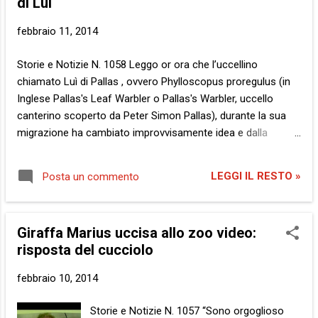
di Luì
ancora oggi molte riserve, da noi. D’altra parte, quel
gruppetto di quattro che soleva puntualmente rientrare nello
febbraio 11, 2014
spogliatoio sempre per ultimo col tempo aveva catalizzato
l’attenzione di tutti i compagni. “Ehm… dovevamo provare i
Storie e Notizie N. 1058 Leggo or ora che l’uccellino
rigori”, rispondevano ogni volta rientrando quando gli altri si
chiamato Luì di Pallas , ovvero Phylloscopus proregulus (in
erano già docciati. Nessuno di loro...
Inglese Pallas's Leaf Warbler o Pallas's Warbler, uccello
canterino scoperto da Peter Simon Pallas), durante la sua
migrazione ha cambiato improvvisamente idea e dalla
Siberia centrale è volato sino in Abruzzo, presso il laghetto
artificiale di Vetoio, vicino L’Aquila, invece che in Cina, dove
LEGGI IL RESTO »
Posta un commento
effettivamente avrebbe dovuto condurlo l’istinto. Viaggiando
per 6000 chilometri contromano. Secondo gli esperti si è
trattato di un errore. Ah, questi esperti, ma perché non
Giraffa Marius uccisa allo zoo video:
chiedono direttamente all’interessato? E’ pure canterino,
risposta del cucciolo
cappero . Cara Lià, ricordi cosa mi dicesti ad un soffio dalla
morte, stretta in quel nero abbraccio? Non sai volare ,
febbraio 10, 2014
queste furono le tue ultime parole. Quasi, ultime. L’ultima,
davvero l’ultima, fu qualcosa di diverso da una semplice
Storie e Notizie N. 1057 “Sono orgoglioso