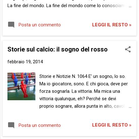
La fine del mondo. La fine del mondo come lo conosciamo.
Lasciatemela immaginare, proprio ora. Sì, lo so, ci sono già
cascata con i Maya, ma che volete farci. Qui si sogna,
LEGGI IL RESTO »
Posta un commento
dovrebbero scrivere all’entrata. Anzi, si spera, che rende più
l’idea. La fine del mondo… La fine della società moderna.
Delle vie a senso unico e delle strade con pedaggio, dei treni
Storie sul calcio: il sogno del rosso
ad alta velocità ma anche bassa, degli Iphone sempre nuovi
e delle fregature sempre vecchie. Dei governi nazionali e dei
febbraio 19, 2014
confini geografici. Delle dogane e dei documenti, dei
permessi di soggiorno o anche solo di morire
Storie e Notizie N. 1064 E’ un sogno, lo so.
preferibilmente in disparte, dove nessuno ti veda. La fine
Ma io giocatore, sono. E chi gioca, deve per
della tv. Delle televendite intervallate da fiction e delle
forza sognarla. La vittoria. Ma mica una
telefiction che vendono di tutto trann...
vittoria qualunque, eh? Perché se devi
proprio sognare, allora punta in alto, cavolo.
Il massimo. Tanto è un sogno, che hai da
perdere? Ho saputo che la coppa del mondo
LEGGI IL RESTO »
Posta un commento
di calcio è a Roma, ora, nel suo tour
mondiale che la porterà in Brasile, dove al