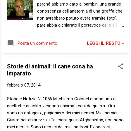
parola. Qualcosa di più. Vola . Ti ho voluto un mondo di bene,
perché abbiamo dato ai bambini una grande
nel tempo che ho trascorso con ...
conoscenza dell’anatomia di una giraffa che
non avrebbero potuto avere tramite foto”,
pare abbia dichiarato il portavoce dello zoo
di Copenaghen che, questa domenica, ha
fatto uccidere un cucciolo di giraffa in
LEGGI IL RESTO »
Posta un commento
diretta tv innanzi ad un pubblico di bimbi e
relativi genitori, per poi sezionarlo e darlo in
pasto ai leoni. Ecco quale risposta risuona
Storie di animali: il cane cosa ha
nella mia animalesca fantasia… Mi chiamo
imparato
Marius e sono una giraffa. Ops, ero . Siamo
in onda? Le telecamere sono accese?
febbraio 07, 2014
Vado? Ecco, volevo aggiungere una specie di
coda alla mia esibizione di ieri. Coda
Storie e Notizie N. 1056 Mi chiamo Colonel e sono uno di
metaforica, sia ben chiaro. D’altra parte, io
quelli che di solito vengono chiamati cani da guerra . Ora
una coda sola ho. Pardon, avevo . Che volete
sono un ostaggio , prigioniero dei miei nemici. Miei nemici...
farci, sarà colpa del Jet Lag . Capirete,
Giusto per chiarezza, i Talebani, qui in Afghanistan, non sono
arrivare nel paradiso delle bestie non è mica
miei nemici. Sono i nemici dei miei padroni. Ex padroni,
come fare due fermate di metrò. Non è