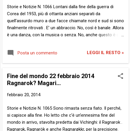
voglio. Come in cucina. E poi voglio vedere chi storce il naso.
Storie e Notizie N. 1066 Lontani dalla fine della guerra di
Se sono vuoti entrambi. Perché se sono vuoti entrambi, ed è
Corea del 1953, più di ottanta anziani separati da
vuota tu...
quell’assurdo muro a due facce chiamate nord e sud si sono
finalmente ritrovati . E’ un abbraccio. No, così è banale. Allora
è una danza, con la musica o senza. No, anche questo è un
già detto, troppe volte, peraltro. Ecco, ci sono: è un gesto
umano. Eccessivamente generico, concordo. E se invece ti
LEGGI IL RESTO »
Posta un commento
dicessi che si tratta di un’immagine intima? Va bene, può
essere fuorviante. Di questi tempi, confusi e contraddittori,
meglio essere più precisi. E’ uno scambio di aspirazioni,
Fine del mondo 22 febbraio 2014
mancate per caso o per delitto. No, proprio no, anche qui. Lo
Ragnarok? Magari…
scambio presuppone un interesse pregresso e questo
svaluterebbe la qualità principale dell’atto in sé. Spontaneità.
febbraio 20, 2014
Indicibile spontaneità. Potrebbe essere una reciproca
gratificazione? No, eh? Già, la temperatura della frase è
Storie e Notizie N. 1065 Sono rimasta senza fiato. Il perché,
scesa ai limiti. L’asticella del termometro va tenuta in alto,
si capisce alla fine. Ho letto che c’è un’ennesima fine del
senza esagerare, ma, come la na...
mondo in arrivo, stavolta predetta dai Vichinghi: il Ragnarok .
Ragnarǫk, Ragnarök e anche Ragnarøkkr, per la precisione.