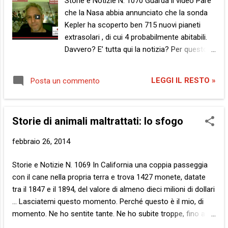
Storie e Notizie N. 1070 Guarda il video Pare
sono come noi, fanno come gli pare, si credono di fare i
che la Nasa abbia annunciato che la sonda
padroni a casa nostra. Chi? I robot...
Kepler ha scoperto ben 715 nuovi pianeti
extrasolari , di cui 4 probabilmente abitabili.
Davvero? E’ tutta qui la notizia? Per questo vi
pagano? Con questi presunti primati vi
meritate il privilegio di viaggiare nello spazio?
LEGGI IL RESTO »
Posta un commento
715… Cara Nasa, cari Nasoni, Naselli o come
vi chiamate, questo è un numero ridicolo. Di
pianeti io ne ho scoperti una quantità ben più
Storie di animali maltrattati: lo sfogo
grande. Adesso non so bene la cifra esatta.
Non so neppure come si scriva, ecco. Ma di
febbraio 26, 2014
sicuro è moltissimo, più che moltissimo,
tanto all’infinito, per capirci. Di certo il mio è
Storie e Notizie N. 1069 In California una coppia passeggia
un numero più grande del vostro. Ce l’ho qui,
con il cane nella propria terra e trova 1427 monete, datate
scritto nella mia testa. Per ora, eh? Perché
tra il 1847 e il 1894, del valore di almeno dieci milioni di dollari
cresce, anche adesso sta crescendo. Di cui
… Lasciatemi questo momento. Perché questo è il mio, di
quattro abitabili, i vostri? Ma i miei sono tutti
momento. Ne ho sentite tante. Ne ho subite troppe, fino ad
abitabili. Non solo, sono anche camminabili e
oggi. Adesso è finalmente giunta l’ora che mi prenda la