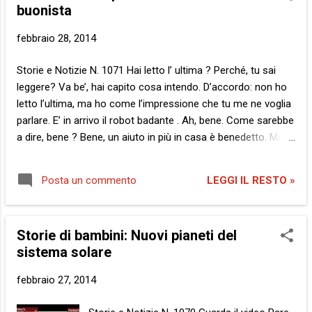
t
buonista
febbraio 28, 2014
Storie e Notizie N. 1071 Hai letto l’ ultima ? Perché, tu sai
leggere? Va be’, hai capito cosa intendo. D’accordo: non ho
letto l’ultima, ma ho come l’impressione che tu me ne voglia
parlare. E’ in arrivo il robot badante . Ah, bene. Come sarebbe
a dire, bene ? Bene, un aiuto in più in casa è benedetto. Ma
sei impazzita? Tutto quel tè che respiri ogni giorno ti avrà
dato alla testa. Non ti scaldare. Sono spento. Dicevo non ti
LEGGI IL RESTO »
Posta un commento
scaldare nel senso di calmarti, non capisco il perché di tutto
questo allarmismo. Non lo capisci? Te lo spiego io. Questi
qua, vengono qui a fare le badanti e pian piano occupano
Storie di bambini: Nuovi pianeti del
tutta la casa, fanno tutto loro e a noi ci buttano a mare.
sistema solare
Quale mare? C’è la differenziata. E’ un modo di dire…
D’accordo, ma non capisco perché un robot che fa la
febbraio 27, 2014
badante dovrebbe saper tostare il pane. Deve aiutare la
nonna mica cuocere i toast… E che ne sai? Questi mica