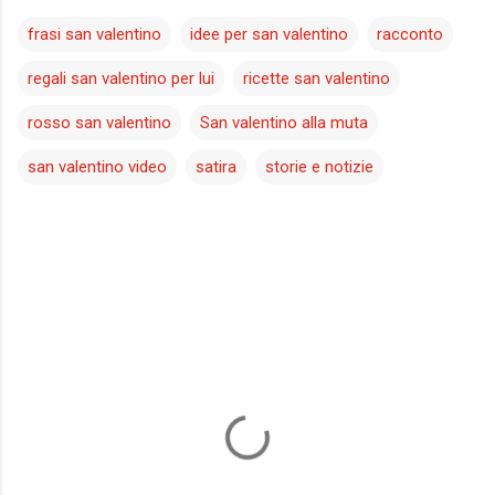
frasi san valentino
idee per san valentino
racconto
regali san valentino per lui
ricette san valentino
rosso san valentino
San valentino alla muta
san valentino video
satira
storie e notizie
C
o
m
m
e
n
t
i