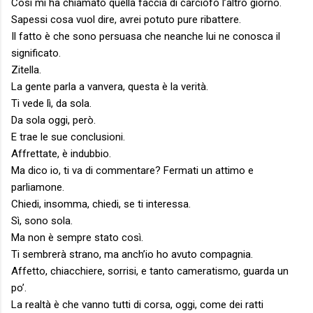
Così mi ha chiamato quella faccia di carciofo l’altro giorno.
Sapessi cosa vuol dire, avrei potuto pure ribattere.
Il fatto è che sono persuasa che neanche lui ne conosca il
significato.
Zitella.
La gente parla a vanvera, questa è la verità.
Ti vede lì, da sola.
Da sola oggi, però.
E trae le sue conclusioni.
Affrettate, è indubbio.
Ma dico io, ti va di commentare? Fermati un attimo e
parliamone.
Chiedi, insomma, chiedi, se ti interessa.
Sì, sono sola.
Ma non è sempre stato così.
Ti sembrerà strano, ma anch’io ho avuto compagnia.
Affetto, chiacchiere, sorrisi, e tanto cameratismo, guarda un
po’.
La realtà è che vanno tutti di corsa, oggi, come dei ratti