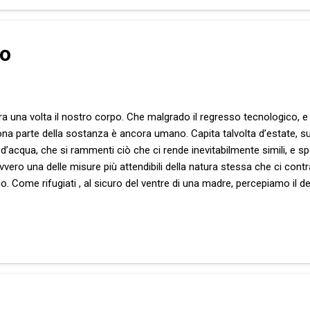
ziente intellettivo che la storia delle singole persone non sia fisicam
uscola p...
io
ra una volta il nostro corpo. Che malgrado il regresso tecnologico, e l
uona parte della sostanza è ancora umano. Capita talvolta d’estate, su
 d’acqua, che si rammenti ciò che ci rende inevitabilmente simili, e sp
avvero una delle misure più attendibili della natura stessa che ci co
go. Come rifugiati , al sicuro del ventre di una madre, percepiamo il de
tenuti che ci definiscono come unici. Tutti, nessuno escluso, veniamo
da quel momento non facciamo altro che agognare il ritorno dell’ador
 primigenio, se volete. Con la sensazione che nulla sia cambiato da que