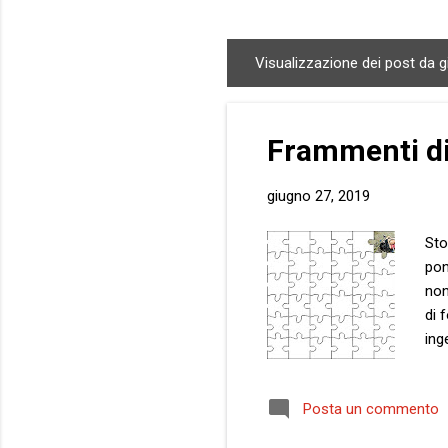
Visualizzazione dei post da 
P
o
s
Frammenti di 
t
giugno 27, 2019
Sto
pon
non
di 
ing
giu
mod
Posta un commento
ore
sap