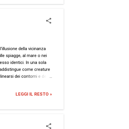
ente sintetizzabile in una
’illusione della vicinanza
lle spiagge, al mare o nei
esso identici. In una sola
ntraddistingue come creature
linearsi dei contorni e dei
 al mondo strappati al
ata condizione di un
LEGGI IL RESTO »
i pochi mesi, affronti...