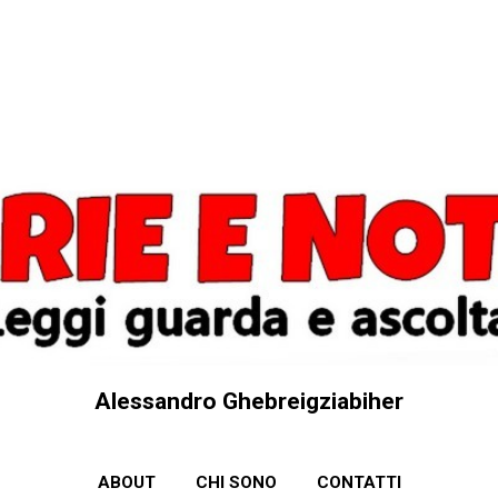
Passa ai contenuti principali
Alessandro Ghebreigziabiher
ABOUT
CHI SONO
CONTATTI