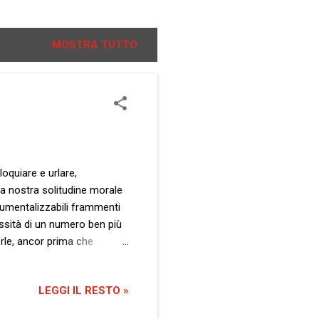
MOSTRA TUTTO
loquiare e urlare,
ella nostra solitudine morale
rumentalizzabili frammenti
essità di un numero ben più
rle, ancor prima che
 nostra, sulla carta
nemente in fuga e occhi e
LEGGI IL RESTO »
ui gustare nuovo cibo senza
ni età e per qualsiasi