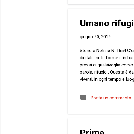
quo
min
Umano rifug
giugno 20, 2019
Storie e Notizie N. 1654 C’e
digitale, nelle forme e in b
pressi di qualsivoglia corso
parola, rifugio . Questa è d
viventi, in ogni tempo e luo
preziosi quanto fragili con
giusto e ideale calore, ma 
Posta un commento
tempo. Al riparo del rifugio
Prima