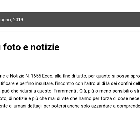
giugno, 2019
foto e notizie
rie e Notizie N. 1655 Ecco, alla fine di tutto, per quanto si possa spro
tificare e perfino insultare, l’incontro con l’altro al di là dei confini d
 può che ridursi a questo. Frammenti . Già, più o meno sensibili o st
foto, di notizie e più che mai di vite che hanno per forza di cose nec
ente di umani dettagli per potersi anche solo azzardare a comprende
dicarle o addirittura infangarle. È uno dei problemi principali di questa
erna, esistenza iper connessa, fatta di lancette dell’orologio peren
cchie che non vedono l’ora di saltare ad altra tavola digitale, con c
ore ma quanto mai luccicante. Perché dovrebbe essere lampante a og