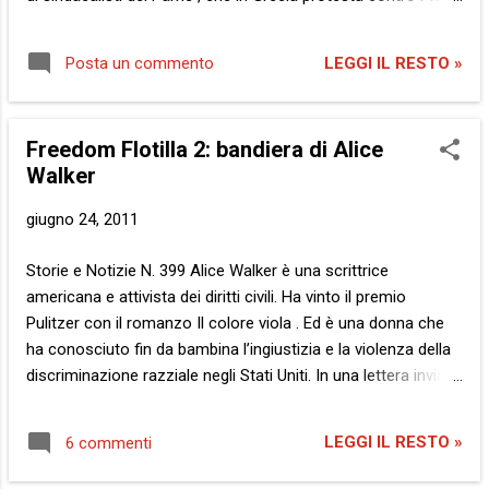
decisi del governo all’interno del piano cosiddetto di
austerità . Questo messaggio segue il già noto Popoli
LEGGI IL RESTO »
Posta un commento
d’Europa sollevatevi ( Peoples of Europe rise up ) ma ha un
significato molto diverso, a mio modesto parere. Non
rappresenta una rivoluzionaria esortazione , come il
Freedom Flotilla 2: bandiera di Alice
precedente. E’ piuttosto una categorica affermazione . Non
Walker
incita il popolo a ribellarsi e a prendere il potere. Bensì
sostiene che quel potere i popoli ce l’hanno già . E che non si
giugno 24, 2011
arrenderanno mai , ovvero, lotteranno senza fine contro chi
cercherà di privarli di esso… La Storia: Da uno scritto
Storie e Notizie N. 399 Alice Walker è una scrittrice
apocrifo del noto filosofo greco Peismatári̱s del 500 a.C.:
americana e attivista dei diritti civili. Ha vinto il premio
“Siamo in democrazia!” esclamò Kyriakos nel mezzo della...
Pulitzer con il romanzo Il colore viola . Ed è una donna che
ha conosciuto fin da bambina l’ingiustizia e la violenza della
discriminazione razziale negli Stati Uniti. In una lettera inviata
lo scorso 21 giugno alla CNN , la cui versione completa
potete leggere sul suo blog , dopo aver annunciato di essersi
LEGGI IL RESTO »
6 commenti
unita all’equipaggio della nave The Audacity of Hope ( Il
Coraggio della Speranza , come il titolo del noto libro di