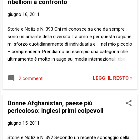
ribellioni a confronto
problema è se gli Stati Uniti la prossima volta lo cercheranno
nella nazione giusta. Altrimenti, se dobbiamo prendere alla
giugno 16, 2011
lettera le parole dell’ammiraglio, ovvero che gli americani lo
cercheranno esattamente come hanno fatto con Bin Laden ,
Storie e Notizie N. 393 Chi mi conosce sa che da sempre
in Medio Oriente nessuno è al sicuro. Adesso, non
sono un amante della diversità. La amo e per questa ragione
esageriamo, però. Diciamo che di solito sbaglian...
mi sforzo quotidianamente di individuarla e – nel mio piccolo
– comprenderla. Prendiamo ad esempio una categoria che
ultimamente è molto in auge sui media internazionali: ribelli .
Più che mai nello scorso secolo, nella letteratura di stampo
imperialista, soprattutto quella cinematografica, il ribelle era
LEGGI IL RESTO »
2 commenti
indentificato in modo negativo, spesso distorcendo
ipocritamente la realtà. Una dimostrazione esemplare sono i
nativi americani che ribellandosi agli invasori europei, i
Donne Afghanistan, paese più
coraggiosi cowboys , venivano rappresentati come i cattivi e
pericoloso: inglesi primi colpevoli
terribili indiani che scotennavano e scuoiavano vive le loro
vittime. Oggi, grazie più che mai alle rivolte in nord Africa e
giugno 15, 2011
alla forza che ad esse giunge tutt’ora da internet , la
ribellione viene vista in maniera differente. E questo perché
Storie e Notizie N. 392 Secondo un recente sondaggio della