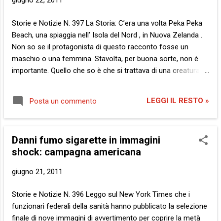
giugno 22, 2011
La libertà di essere anti qualcosa, di essere contro qualcuno.
Se poi quel qualcuno risulta innocente o si scopre che non è
Storie e Notizie N. 397 La Storia: C’era una volta Peka Peka
mai stato un problema, be’… tanto ormai lo hai eletto e ...
Beach, una spiaggia nell’ Isola del Nord , in Nuova Zelanda .
Non so se il protagonista di questo racconto fosse un
maschio o una femmina. Stavolta, per buona sorte, non è
importante. Quello che so è che si trattava di una creatura
degna di riverenza e rispetto. Tutto quello che si deve ad un
imperatore … Era tempo che non se ne vedevano da quelle
LEGGI IL RESTO »
Posta un commento
parti, liberi e fieri. Almeno 44 anni . Cioè, di buffoni travestiti
da imperatori se ne vedono tutti i giorni, in ogni parte del
mondo, ma è indispensabile conservare la capacità di
Danni fumo sigarette in immagini
riconoscerne uno vero, quando lo si incontra. Altrimenti, si
shock: campagna americana
finisce per obbedire al buffone e allora sono… guai, per
essere educato. No, il nostro era un vero imperatore… Ma
giugno 21, 2011
non esclusivamente per diritto di nascita. Se non altro, egli si
era guadagnato quella riverenza e quel rispetto di cui parlavo
Storie e Notizie N. 396 Leggo sul New York Times che i
poc’anzi perché era stato capace di partire dai ghiacciai dell...
funzionari federali della sanità hanno pubblicato la selezione
finale di nove immagini di avvertimento per coprire la metà