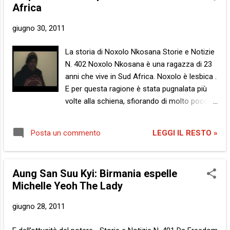
t
Africa
giugno 30, 2011
La storia di Noxolo Nkosana Storie e Notizie
N. 402 Noxolo Nkosana è una ragazza di 23
anni che vive in Sud Africa. Noxolo è lesbica .
E per questa ragione è stata pugnalata più
volte alla schiena, sfiorando di molto poco la
morte. Lo stupro correttivo , al fine di
riportare le vittime sul 'giusto' orientamento
LEGGI IL RESTO »
Posta un commento
sessuale, è un’ignobile e disumana pratica
che si è diffusa negli ultimi dieci anni nel suo
paese, l’unico del continente africano ad
Aung San Suu Kyi: Birmania espelle
aver legalizzato il matrimonio omosessuale.
Michelle Yeoh The Lady
La precedente aggressione saltata agli onori
della cronaca – tra quelle riportate… - risale
giugno 28, 2011
allo scorso aprile e riguarda l'omonima
Noxolo Nogwaza , attivista per i diritti LGBT ,