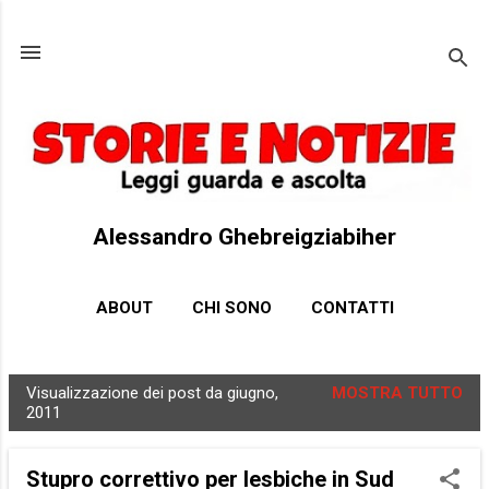
Passa ai contenuti principali
Alessandro Ghebreigziabiher
ABOUT
CHI SONO
CONTATTI
Visualizzazione dei post da giugno,
MOSTRA TUTTO
P
2011
o
s
Stupro correttivo per lesbiche in Sud