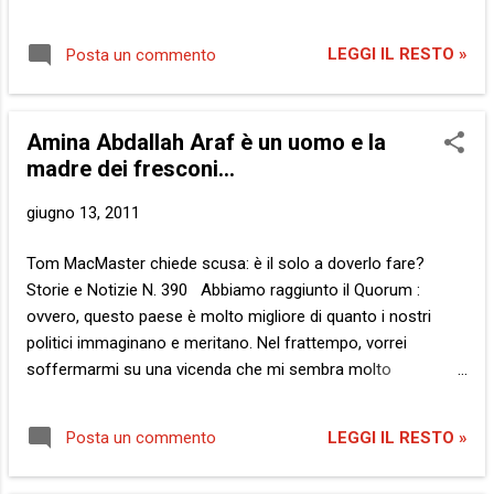
al controllo tramite dosimetro almeno 34.000 bambini.
Tuttavia, una delle notizie più lette in rete riguarda un coniglio
LEGGI IL RESTO »
Posta un commento
nato senza orecchie il 7 maggio scorso a Namie, alle porte
della zona evacuata intorno al reattore danneggiato : Alcuni
dubitano che la mutazione del coniglio sia effettivamente
Amina Abdallah Araf è un uomo e la
conseguenza delle radiazioni, cosicché – ennesimo scoop
madre dei fresconi...
del blog – ho deciso di vederci chiaro, intervistando l'animale.
Ovviamente, dopo aver seguito un corso accelerato sul
giugno 13, 2011
linguaggio dei segni nei conigli e le locuste. Sì, lo so, che
c’entrano le locuste? E’ che il pacchetto omaggio
Tom MacMaster chiede scusa: è il solo a doverlo fare?
comprendeva anche loro. Chissà che un giorno non mi
Storie e Notizie N. 390 Abbiamo raggiunto il Quorum :
servirà. Ad ogni modo, eccovi… La Storia: BLOG : Sig...
ovvero, questo paese è molto migliore di quanto i nostri
politici immaginano e meritano. Nel frattempo, vorrei
soffermarmi su una vicenda che mi sembra molto
interessante, soprattutto per chi frequenta assiduamente la
rete. Come alcuni di voi sapranno, è notizia recente lo
LEGGI IL RESTO »
Posta un commento
smascheramento della falsa blogger attivista omosessuale
siriana Amina Abdallah Araf o Arraf , che in realtà è Tom