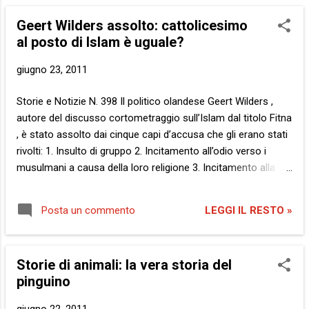
Barack Obama...), parte della Freedom Flotilla 2 ( qui info
Geert Wilders assolto: cattolicesimo
sulla spedizione italiana), ha raccontato le ragioni della sua
al posto di Islam è uguale?
scelta. E’ stato un piacere tradurla. Sono parole che
conserverò dentro di me. La Storia: Dalla lettera inviata da
giugno 23, 2011
Alice Walker alla CNN : Perché sto per salire sulla Freedom
Flotilla II verso Gaza? Questo mi sono domandata, anche se
Storie e Notizie N. 398 Il politico olandese Geert Wilders ,
la risposta è: cos’altro potrei fare? Sono nel mio
autore del discusso cortometraggio sull’Islam dal titolo Fitna
sessantasettesimo anno, avendo già vissu...
, è stato assolto dai cinque capi d’accusa che gli erano stati
rivolti: 1. Insulto di gruppo 2. Incitamento all’odio verso i
musulmani a causa della loro religione 3. Incitamento alla
discriminazione verso i musulmani a causa della loro
religione 4. Incitamento all'odio verso gli immigrati non-
LEGGI IL RESTO »
Posta un commento
occidentali e marocchini per motivi di razza 5. Incitamento
alla discriminazione verso gli immigrati non-occidentali e
marocchini per motivi di razza Per chi non lo conoscesse,
Storie di animali: la vera storia del
Geert Wilders è il leader del Partito per la Libertà . Come dire,
pinguino
ogni paese ha il suo difensore della stessa. Quale libertà?
Quella di essere anti-islamico e anti-immigrati , per dirne due.