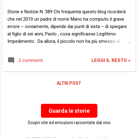
un’occasione irripetibile. Oggi, esattamente come allora,
abbiamo il diritto e il dovere di alzare la testa. Oggi, proprio
Storie e Notizie N. 389 Chi frequenta questo blog ricorderà
come allora, possiamo scacciare il re e gridare a
che nel 2010 un padre di nome Mario ha compiuto il grave
squarciagola: “ L’Italia è una ...
errore – ovviamente, dipende dai punti di vista – di spiegare
al figlio di sei anni, Paolo , cosa significasse Legittimo
Impedimento . Da allora, il piccolo non ha più smesso di
tartassare il papà con domande sulle strane e complicate
parole pronunciate dalla televisione. Perché quest’ultima
LEGGI IL RESTO »
2 commenti
mica le spiega. Non ci avete fatto caso? La tv canta, balla,
urla, la maggior parte delle volte urla, ma non spiega. Per
spiegare ci vuole tempo e quello televisivo mica ha… tempo
ALTRI POST
da perdere. Dicono che la colpa sia dei telespettatori, che se
si mette a spiegare qualcosa loro cambiano canale. Ma se
non spiega mai nulla come fa a saperlo? A marzo di
quest’anno, coloro che insistono ad affacciarsi da queste
Guarda le storie
parti, hanno visto il povero genitore costretto ad illustrare al
figlio l’intera riforma della giustizia . Oggi, ad un paio di giorni
Scopri vite ed emozioni raccontate dal vivo
dal week end in cui avranno luogo i referend...