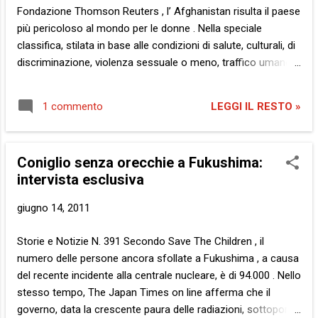
la rete non ha fatto altro che donare un maggiore criterio di
Fondazione Thomson Reuters , l’ Afghanistan risulta il paese
verità – non quella assoluta, ovviament...
più pericoloso al mondo per le donne . Nella speciale
classifica, stilata in base alle condizioni di salute, culturali, di
discriminazione, violenza sessuale o meno, traffico umano,
al secondo posto c’è il Congo – di cui ho già scritto in
precedenza - quindi il Pakistan e a seguire India e Somalia .
LEGGI IL RESTO »
1 commento
Tuttavia, ci avete fatto caso? Quando si parla dei grandi
problemi del mondo, soprattutto se riguardano i paesi più
svantaggiati, si esalta il dramma ma si omettono le cause. Si
Coniglio senza orecchie a Fukushima:
porta in scena la povertà, la denutrizione, la siccità, gli
intervista esclusiva
scontri tra civili, anzi, tra selvagge e inumane tribù , ma mai,
ripeto, mai qualcuno dei narratori di turno si degna di
giugno 14, 2011
mostrare l’altra faccia della medaglia. Anzi, è riduttivo. E’
estremamente riduttivo definire le cause di una tragedia
Storie e Notizie N. 391 Secondo Save The Children , il
l’altra faccia. Esse sono la medaglia, l'unica. E’ difficile, però,
numero delle persone ancora sfollate a Fukushima , a causa
se gli stessi narrator...
del recente incidente alla centrale nucleare, è di 94.000 . Nello
stesso tempo, The Japan Times on line afferma che il
governo, data la crescente paura delle radiazioni, sottoporrà