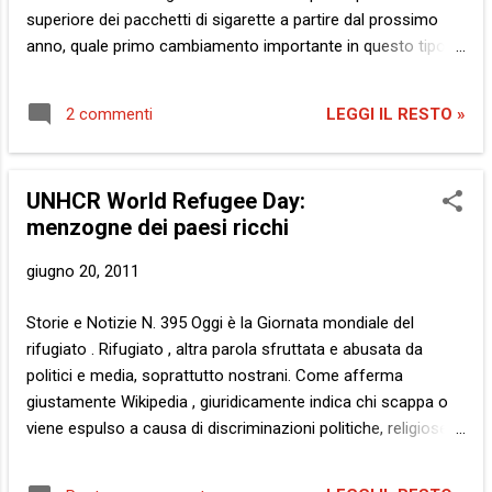
superiore dei pacchetti di sigarette a partire dal prossimo
anno, quale primo cambiamento importante in questo tipo di
campagna da più di un quarto di secolo di opposizione ai
produttori di tabacco. Mio padre è morto per un tumore ai
LEGGI IL RESTO »
2 commenti
polmoni a causa del fumo. Per questa ragione considero la
lotta contro chi fabbrica e vende sigarette una questione
personale. Ed è per lo stesso motivo che mi sono permesso
UNHCR World Refugee Day:
di prelevare le suddette foto e, traducendo il testo delle
menzogne dei paesi ricchi
avvertenze, dare vita a… Lo dico da sempre che gli americani
sono i più bravi al mondo nel terrorizzare il prossimo. Per
giugno 20, 2011
coerenza, non posso che appoggiarli quando lo fanno a fin
di bene… La Notizia: Dal New York Times , Il Governo
Storie e Notizie N. 395 Oggi è la Giornata mondiale del
statunitense ha scelto le foto per dissuadere i fumatori.
rifugiato . Rifugiato , altra parola sfruttata e abusata da
politici e media, soprattutto nostrani. Come afferma
giustamente Wikipedia , giuridicamente indica chi scappa o
viene espulso a causa di discriminazioni politiche, religiose o
razziali dal proprio paese e trova ospitalità in terra straniera.
Sempre giuridicamente, più generico è il termine e quindi la