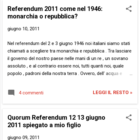
MacMaster . Quest’ultimo è uno studente 40enne
Referendum 2011 come nel 1946:
statunitense dell’Università di Edimburgo che a febbraio ha
monarchia o repubblica?
messo in rete il blog A gay girl in Damascus , impersonando
tale Amina e con pochi post raggiungendo ad oggi, in circa
giugno 10, 2011
quattro mesi, più di ottocentomila pagine viste . Già la
scorsa settimana, alla notizia dell’arresto della fantomatica
Nel referendum del 2 e 3 giugno 1946 noi italiani siamo stati
blogger, erano emersi dubbi sulla sua reale identità , poiché
chiamati a scegliere tra monarchia e repubblica . Tra lasciare
la foto di quest’ultima pubblicata dai media era stata
il governo del nostro paese nelle mani di un re , un sovrano
rivendicata ...
assoluto , e al contrario essere noi, tutti quanti noi, quale
popolo , padroni della nostra terra . Ovvero, dell' acqua e
delle fonti di energia che essa ci dona gratuitamente. Una
terra dove la legge è uguale per tutti . Questa è o dovrebbe
LEGGI IL RESTO »
4 commenti
essere la repubblica . 65 anni dopo , a dimostrazione che se
abbassiamo la guardia anche solo per un attimo tutto può
essere perduto, il megalomane di turno e i suoi servi si sono
Quorum Referendum 12 13 giugno
impadroniti di quella stessa terra. La terra dove siamo nati.
2011 spiegato a mio figlio
La terra in cui abbiamo scelto di vivere. La terra sotto la
quale riposano i nostri morti. Oggi, come allora, abbiamo
giugno 09, 2011