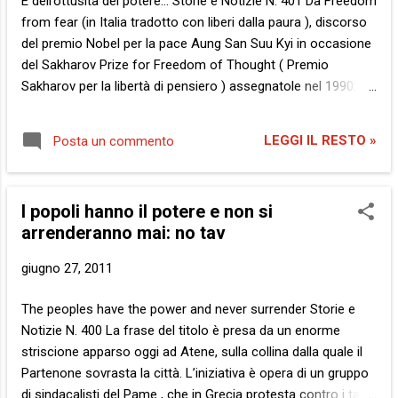
E dell’ottusità del potere… Storie e Notizie N. 401 Da Freedom
violentata da otto uomini e poi uccisa vicino
from fear (in Italia tradotto con liberi dalla paura ), discorso
Johannesburg. “ Quando una donna afferma
del premio Nobel per la pace Aung San Suu Kyi in occasione
di essere lesbica ”, ha dichiarato alla BBC
del Sakharov Prize for Freedom of Thought ( Premio
Thulani Bhengu , 35 anni, “ è come se
Sakharov per la libertà di pensiero ) assegnatole nel 1990: “
dicesse agli uomini che non sono buoni
Non è il potere che corrompe, ma la paura. Il timore di
abbastanza .” Be’, tali uomini definirli non
perdere il potere corrompe chi lo detiene e la paura del
abbastanza buoni è eccezionalmente
LEGGI IL RESTO »
Posta un commento
castigo del potere corrompe chi ne è soggetto .” La paura di
riduttivo… La Storia: C...
perderlo corrompe chi detiene il potere... Anche da noi lo
sappiamo bene, non è così? Tra le altre cose – e pure di
I popoli hanno il potere e non si
questo abbiamo anche noi copiose dimostrazioni – tale
arrenderanno mai: no tav
corruzione comporta una crescente ottusità. Difatti, leggo
che lo scorso 22 giugno il governo della Birmania ha fermato
giugno 27, 2011
l’attrice malese Michelle Yeoh appena giunta a Rangoon e
dopo poche ore l’ha espulsa dal paese. Per quale motivo? A
The peoples have the power and never surrender Storie e
tutt’oggi, l’unica spiegazione ufficiale è che la Yeoh è
Notizie N. 400 La frase del titolo è presa da un enorme
presente nella blacklist (la lista nera) delle persone n...
striscione apparso oggi ad Atene, sulla collina dalla quale il
Partenone sovrasta la città. L’iniziativa è opera di un gruppo
di sindacalisti del Pame , che in Grecia protesta contro i tagli