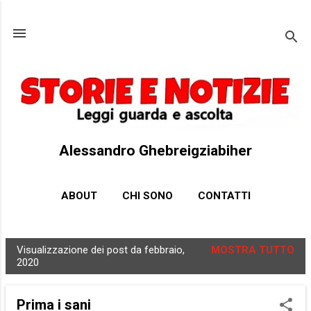
Passa ai contenuti principali
Alessandro Ghebreigziabiher
ABOUT
CHI SONO
CONTATTI
Visualizzazione dei post da febbraio,
MOSTRA TUTTO
P
2020
o
s
Prima i sani