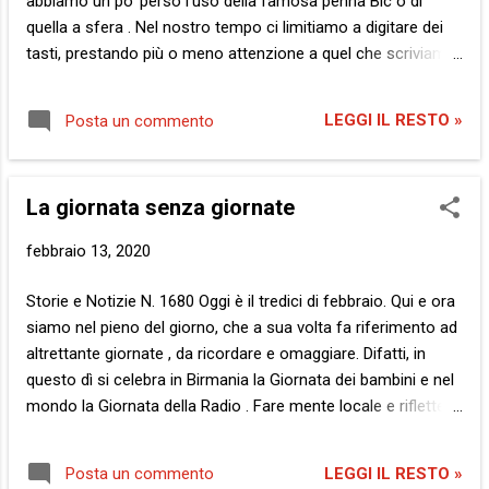
abbiamo un po’ perso l’uso della famosa penna Bic o di
panni per capire e, auspicabilmente, tener
quella a sfera . Nel nostro tempo ci limitiamo a digitare dei
conto della tua fortuna? Ebbene, come
tasti, prestando più o meno attenzione a quel che scriviamo.
spesso accade nelle nostre comuni vicende,
Spesso dimenticandoci un secondo dopo di ciò che
laddove gli istanti favorevoli non riescano a
abbiamo detto. Tuttavia, tale epocale mutamento non
illuminare la visione delle cose, forse il
LEGGI IL RESTO »
Posta un commento
diminuisce affatto il potere delle parole. Anzi,
miracolo riuscirà alle circostanze avverse.
paradossalmente ci ha portato a sottovalutarne il peso e le
Prendi quale esempio chiarificatore lo
conseguenze, a breve e lungo termine. Ma la responsabilità,
spettro del Coronav...
La giornata senza giornate
ovvero la colpa, rimane e qualcuno dovrà risponderne, prima
o poi. Perché le parole uccidono , ripeto. Letteralmente.
febbraio 13, 2020
Traducono folli pensieri e terrificanti intenzioni. Come
quando Tobias Rathien , l’uomo che ha lordato le sue mani
Storie e Notizie N. 1680 Oggi è il tredici di febbraio. Qui e ora
con il sangue di una decina di persone, ferendone
siamo nel pieno del giorno, che a sua volta fa riferimento ad
gravemente altre quattro ad Hanau, in Germania, ha
altrettante giornate , da ricordare e omaggiare. Difatti, in
dichiarato che alcuni popoli che non si riescono a espellere
questo dì si celebra in Birmania la Giornata dei bambini e nel
vanno sterminati . Ma le parole ...
mondo la Giornata della Radio . Fare mente locale e riflettere
sul passato, sugli errori, soprattutto laddove trattasi di
peccati madornali, è una questione fondamentale. Il primo
LEGGI IL RESTO »
Posta un commento
ingrediente con cui costruire i mattoni con i quali comporre