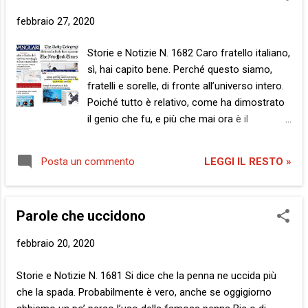
t
febbraio 27, 2020
Storie e Notizie N. 1682 Caro fratello italiano,
sì, hai capito bene. Perché questo siamo,
fratelli e sorelle, di fronte all’universo intero.
Poiché tutto è relativo, come ha dimostrato
il genio che fu, e più che mai ora è il
momento di rammentarlo. Perché questo
dovremmo fare tutti, fratelli e sorelle umani.
LEGGI IL RESTO »
Posta un commento
Trarre insegnamento dalla Storia, passata e
presente, che ci vede più o meno
protagonisti, nella buona e nella cattiva
Parole che uccidono
sorte. Soprattutto laddove colpiti da
quest’ultima. Quante volte ti invitammo a
febbraio 20, 2020
considerare il peso del mero caso, o
ineluttabile destino, sulle nostre differenti
Storie e Notizie N. 1681 Si dice che la penna ne uccida più
condizioni di vita? Quante volte ti
che la spada. Probabilmente è vero, anche se oggigiorno
esortammo, in breve, a metterti nei nostri