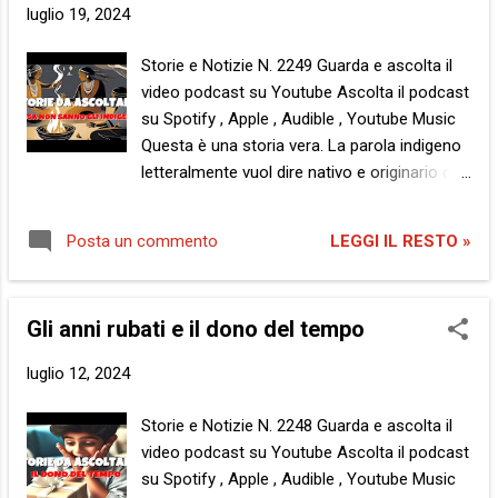
t
luglio 19, 2024
Storie e Notizie N. 2249 Guarda e ascolta il
video podcast su Youtube Ascolta il podcast
su Spotify , Apple , Audible , Youtube Music
Questa è una storia vera. La parola indigeno
letteralmente vuol dire nativo e originario del
luogo. Tuttavia, nell’accezione di molti, da
tempo ormai, trova maggiore diffusione una
LEGGI IL RESTO »
Posta un commento
definizione errata e fuorviante nata come
sinonimo del termine: membro di popolazioni
primitive, o comunque incivili e rozze. In
Gli anni rubati e il dono del tempo
un’altra, per quanto imprecisa parola,
selvaggio. Sarà. Sarà che per ciò che ho
luglio 12, 2024
visto nella mia vita fin qui, se penso a
persone incivili e rozze, non mi vengono in
Storie e Notizie N. 2248 Guarda e ascolta il
mente le suddette popolazioni primitive,
video podcast su Youtube Ascolta il podcast
bensì l’opposto. Ma sono punti di vista, ecco,
su Spotify , Apple , Audible , Youtube Music
perché si era parlato di una storia vera. C’era