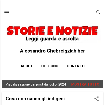
Passa ai contenuti principali
Alessandro Ghebreigziabiher
ABOUT
CHI SONO
CONTATTI
Visualizzazione dei post da luglio, 2024
MOSTRA TUTTO
P
o
Cosa non sanno gli indigeni
s