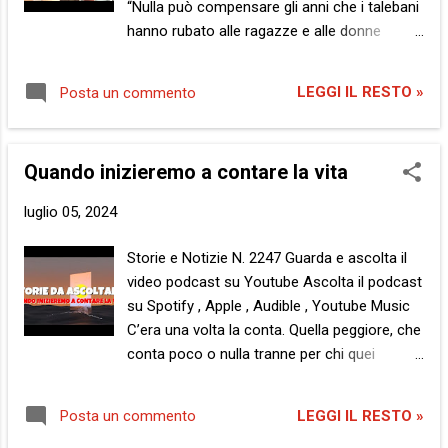
“Nulla può compensare gli anni che i talebani
una volta la tribù dei Mashco Piro, che vive
hanno rubato alle ragazze e alle donne
nella foresta Amazzonica su territorio
afghane, compresa me”, ha dichiarato di
peruviano. Sono considerati il popolo
recente Hasina, una studentessa afghana
incontattato più numeroso al mondo, con
LEGGI IL RESTO »
Posta un commento
che come molte altre migliaia è stata
una popolazione di oltre 750 persone. Di
costretta a lasciare il suo Paese per andare
recente sono saliti agli onori della cronaca ...
in Iran e continuare gli studi, peraltro a un
Quando inizieremo a contare la vita
costo molto elevato e con enormi sacrifici
dei suoi genitori. Mi dà molto da riflettere tale
luglio 05, 2024
osservazione, che trovo assolutamente
indiscutibile: Nulla può ricambiare il tempo
Storie e Notizie N. 2247 Guarda e ascolta il
che ci è stato sottratto. Dal destino, per chi
video podcast su Youtube Ascolta il podcast
ci crede, dal caso, o come spesso accade
su Spotify , Apple , Audible , Youtube Music
dai nostri simili. Per i loro interessi o capricci,
C’era una volta la conta. Quella peggiore, che
a causa del loro odio o di semplice follia.
conta poco o nulla tranne per chi quei
Così, ripenso alla mia vita e a tutti i momenti
numeri ce li ha trascritti sull’anima, così
che non avrò più indietro e mi dico che forse
come i mostri del secolo scorso facevano
qualcosa si può fare. È ciò che qualcuno ha
LEGGI IL RESTO »
Posta un commento
sulla pelle delle loro vittime prescelte. La
fatto per me. Non per compensare i vuoti nel