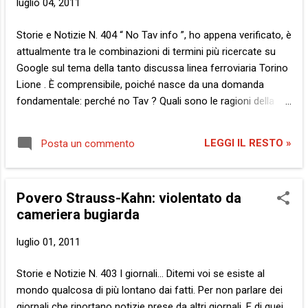
luglio 04, 2011
Children , in tutto il Corno d’Africa 4 milioni e mezzo di questi
ultimi non hanno abbastanza da mangiare e da bere. Ma i
Storie e Notizie N. 404 “ No Tav info ”, ho appena verificato, è
record non finiscono qui. Jane Cocking, direttore
attualmente tra le combinazioni di termini più ricercate su
dell’organizzazione umanitaria Oxfam...
Google sul tema della tanto discussa linea ferroviaria Torino
Lione . È comprensibile, poiché nasce da una domanda
fondamentale: perché no Tav ? Quali sono le ragioni della
protesta? Una mia idea me la sono fatta, ma non sono qui
per convincere nessuno. Di solito mi sforzo di non farlo mai.
LEGGI IL RESTO »
Posta un commento
Quel che mi preme di più è invece offrire stimoli alla
riflessione. Per far ciò, cerco di basarmi sui fatti. Mettiamo
che io sia qualcuno che non sa nulla di questa vicenda. Che
Povero Strauss-Kahn: violentato da
so, qualcuno che osserva il nostro paese dall’estero. Una
cameriera bugiarda
persona che non sia favorevole alla Tav ma neppure
contraria. Un individuo al di sopra delle parti che voglia capire
luglio 01, 2011
cosa sta accadendo, ovvero quali sono i motivi del
contendere e le fazioni in campo. Accendo il mio
Storie e Notizie N. 403 I giornali… Ditemi voi se esiste al
computerino, apro il mio motorino di ricerca e cerco di farmi
mondo qualcosa di più lontano dai fatti. Per non parlare dei
un’opinione. Si da il caso che se cerco...
giornali che riportano notizie prese da altri giornali. E di quei