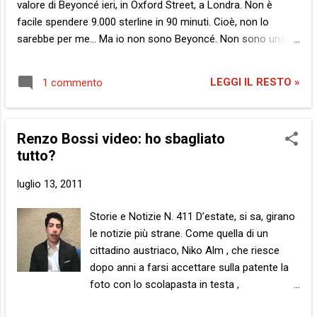
valore di Beyoncé ieri, in Oxford Street, a Londra. Non è
solo una storia… Augurandovi una felice
facile spendere 9.000 sterline in 90 minuti. Cioè, non lo
estate e ringraziandovi di cuore di esser
sarebbe per me… Ma io non sono Beyoncé. Non sono una
passate/i di qui, anche solo per errore, vi
rockstar, ricca e famosa. Ieri, lei aveva ben chiaro come
lascio con i post più letti da un anno a
spendere ciascuna di quelle 9.000 sterline: scarpe. 9.000
questa parte: Settembre 2010: Discorso
LEGGI IL RESTO »
1 commento
sterline in scarpe . Quante scarpe potrei comprare con 9.000
Berlusconi al voto: testo e video in anteprima
sterline? In euro sono circa 10.200. Non riesco neppure ad
Ottobre 2010: Wikileaks file segreti I...
immaginare quante… Di quelle che comprerei io, nei negozi in
Renzo Bossi video: ho sbagliato
cui andrei, 90 minuti non sarebbero sufficienti. Ma Beyoncé,
tutto?
in quei negozi, non entrerà neanche per errore. Ieri sapeva
perfettamente dove fosse. Nel posto dove in 90 minuti puoi
luglio 13, 2011
gettare al vento 9.000 sterline e portare a casa le tue scarpe
nuove. Quante paia? Non è importante. Come non è
Storie e Notizie N. 411 D’estate, si sa, girano
importante il prezzo, quanto c’era nel borsello prima di
le notizie più strane. Come quella di un
uscire di casa e quanto dopo novanta minuti. Beyoncé aveva
cittadino austriaco, Niko Alm , che riesce
ier...
dopo anni a farsi accettare sulla patente la
foto con lo scolapasta in testa ,
rivendicando il diritto di esprimere con