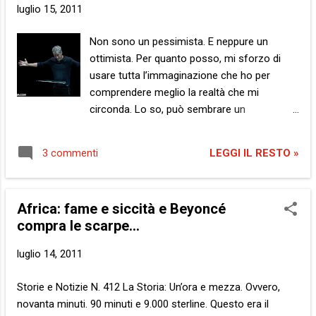
t
luglio 15, 2011
Non sono un pessimista. E neppure un
ottimista. Per quanto posso, mi sforzo di
usare tutta l’immaginazione che ho per
comprendere meglio la realtà che mi
circonda. Lo so, può sembrare un
paradosso, ma è l’unico modo che ho
trovato per partecipare a questo mondo.
LEGGI IL RESTO »
3 commenti
Ovvero, il solo che riesce a farmi sentire
parte di esso in maniera attiva, senza subire
gli eventi. Perché? Semplice: se sono capace
Africa: fame e siccità e Beyoncé
di trovare almeno una storia che sia migliore
compra le scarpe…
– a mio modesto parere, ovviamente… - di
quelle orribili che i miei occhi vedono
luglio 14, 2011
quotidianamente, allora vale la pena esserci.
Laddove poi ho anche la fortuna e l’onore di
Storie e Notizie N. 412 La Storia: Un’ora e mezza. Ovvero,
vederla letta e ascoltata, allora, forse c’è
novanta minuti. 90 minuti e 9.000 sterline. Questo era il
qualche possibilità che un giorno non sia più