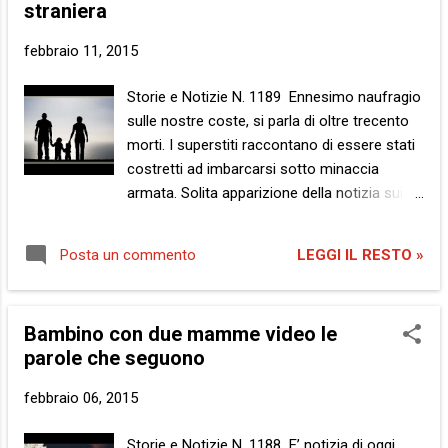
straniera
un pazzo , sono sicuri. E’ un incidente isolato , spiegano
convinti. Magari è stato provocato , ardiscono addirittura.
febbraio 11, 2015
No, la religione non c’entra , ripetono. E’ che la violenza
umana non ha limiti , osservano. Non fate paragoni ,
Storie e Notizie N. 1189 Ennesimo naufragio
auspicano. Perché quella è tutta un’altra storia , ribadiscono.
sulle nostre coste, si parla di oltre trecento
E’ l’atto di ...
morti. I superstiti raccontano di essere stati
costretti ad imbarcarsi sotto minaccia
armata. Solita apparizione della notizia sui
media nostrani e altrettanto scontata
reazione della popolazione autoctona.
LEGGI IL RESTO »
Posta un commento
Comunitaria, per capirci. Laddove ci sia una
reazione, perché siamo nella sacra
settimana dell’italico gorgheggio.
Bambino con due mamme video le
Nondimeno, c’è sempre una storia da parte,
parole che seguono
qui… C’era una volta una famiglia. Una
famiglia straniera , sfido chiunque a negarlo.
febbraio 06, 2015
Papà era un immigrato , mamma una
rifugiata , il bambino un clandestino e nonna
Storie e Notizie N. 1188 E’ notizia di oggi