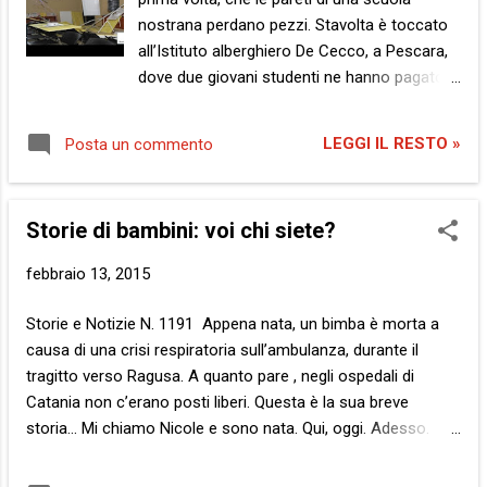
Figuriamoci quali siano i suoi s...
nostrana perdano pezzi. Stavolta è toccato
all’Istituto alberghiero De Cecco, a Pescara,
dove due giovani studenti ne hanno pagato
le spese riportando seppur lievi contusioni.
Nondimeno, come lo spettacolo, le lezioni
LEGGI IL RESTO »
Posta un commento
devono andare avanti… C’era una volta un
paese. Un paese a forma di calzatura. Non
necessariamente uno stivale, ecco. Vi sono
Storie di bambini: voi chi siete?
anche mocassini, scarpe col tacco e da
ginnastica. Perfino gli scarponi da sci,
febbraio 13, 2015
insomma. Così rimaniamo sul vago, o
presunto tale, che è la cosa migliore. Nel
Storie e Notizie N. 1191 Appena nata, un bimba è morta a
paese a forma di calzatura, non per forza
causa di una crisi respiratoria sull’ambulanza, durante il
uno stivale, c’era una scuola. Nella scuola
tragitto verso Ragusa. A quanto pare , negli ospedali di
c’era una classe. Nella classe c’era il solito.
Catania non c’erano posti liberi. Questa è la sua breve
Maestra e studenti, banchi e sedie, cattedra
storia… Mi chiamo Nicole e sono nata. Qui, oggi. Adesso.
e lavagna, gessetti e cancellino. In breve, il
Diciamo poco fa. Pochissimo. Non so nulla di voi. Non ho
tutto secondo copione. Fin qui. Così ci
idea di quel che avrei trovato. Non so per voi cosa voglia dire