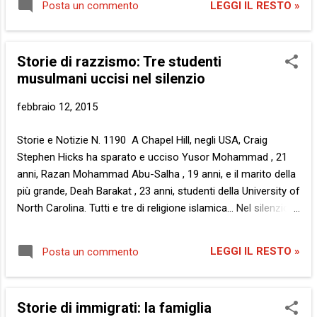
togliamo subito di torno lo scontato,
LEGGI IL RESTO »
Posta un commento
la parola vita. Nascere. Aprire gli occhi e respirare. Non
affinché i lettori più impazienti non fuggano
necessariamente in quest’ordine. Ma, l’ordine, cosa conta, in
ancora prima di iniziare. Il conto d...
effetti? Quale importanza potrà avere l’organizzazione del
Storie di razzismo: Tre studenti
tempo e dello spazio laddove l’attimo che attraversi sia il
musulmani uccisi nel silenzio
primo? Sono nata e questo conta, per me. Per mia madre,
per papà. Ma voi, io non vi conosco. Non sapevo chi avrei
febbraio 12, 2015
trovato là fuori. A malapena ho capito che l’altra voce fosse
quella di mio padre. Ma cosa vale, adesso, quel che ho
Storie e Notizie N. 1190 A Chapel Hill, negli USA, Craig
immaginato lì dentro? Quando la luce che incontri non è più
Stephen Hicks ha sparato e ucciso Yusor Mohammad , 21
quella che hai solo sognato ti ...
anni, Razan Mohammad Abu-Salha , 19 anni, e il marito della
più grande, Deah Barakat , 23 anni, studenti della University of
North Carolina. Tutti e tre di religione islamica… Nel silenzio .
Uomo spara e uccide tre giovani. Due ragazze e un ragazzo
nel cosiddetto fiore degli anni. Tre studenti musulmani.
LEGGI IL RESTO »
Posta un commento
Musulmani . Un aggettivo, è così, una parola. Consonanti e
vocali, lettere e suoni. E altrettante parole soffiano sul fuoco.
La religione non c’entra , dicono. Non fate confronti ,
Storie di immigrati: la famiglia
minacciano. Perché non reggono , sostengono. E’ l’opera di