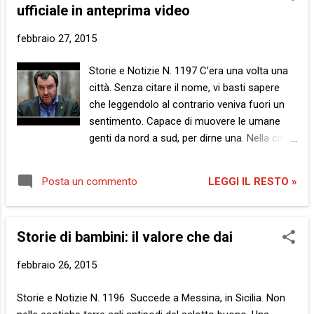
t
ufficiale in anteprima video
febbraio 27, 2015
Storie e Notizie N. 1197 C’era una volta una
città. Senza citare il nome, vi basti sapere
che leggendolo al contrario veniva fuori un
sentimento. Capace di muovere le umane
genti da nord a sud, per dirne una. Nella città
il cui nome all’inverso spostava folle da
settentrione a meridione erano calati in tanti,
LEGGI IL RESTO »
Posta un commento
sin dalla sua fondazione. Ab Urbe condita ,
usando un’espressione facile per i sani di
memoria e qualcosa che abbia a che fare
Storie di bambini: il valore che dai
col cibo per i prodi calanti. Tutti sommossi
dall’ardire nell’affermare di avere la giusta
febbraio 26, 2015
risposta. Di cui il popolo avesse bisogno. Una
sola, priva di vane sviolinate sintattiche e
Storie e Notizie N. 1196 Succede a Messina, in Sicilia. Non
men che meno di uno sterile possesso palla