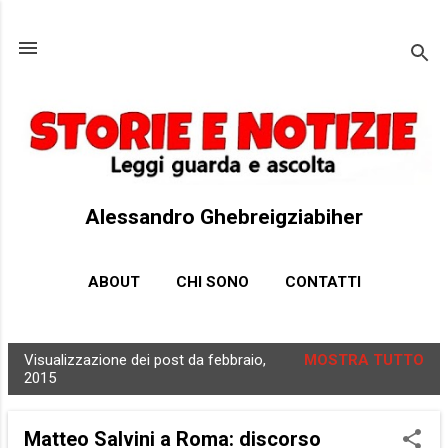
Passa ai contenuti principali
Alessandro Ghebreigziabiher
ABOUT
CHI SONO
CONTATTI
Visualizzazione dei post da febbraio,
MOSTRA TUTTO
P
2015
o
s
Matteo Salvini a Roma: discorso