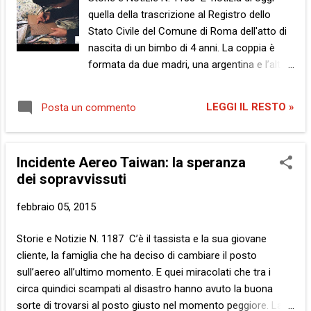
un’ extracomunitaria . Indesiderati e
quella della trascrizione al Registro dello
indesiderabili sotto ogni punto di vista. E,
Stato Civile del Comune di Roma dell'atto di
soprattutto, al di sotto di ogni cielo. Perché
nascita di un bimbo di 4 anni. La coppia è
ci sono taluni che di sorte maldestra ci
formata da due madri, una argentina e l’altra
nascono. E il destino peggiore è quello di
romana. Ci saranno come al solito accese
coloro che innanzi a tale sventurata
discussioni, tra critiche feroci e sentiti
sentenza del fato non si arrendano. La
LEGGI IL RESTO »
Posta un commento
rallegramenti. Sono le parole, le parole che
famiglia straniera ne era un fulgido esempio.
seguono. Iniziano la loro danza dopo pochi
Difatti, decisi...
secondi. Immaginiamo allora di vederle
Incidente Aereo Taiwan: la speranza
scorrere su uno schermo immaginario a
dei sopravvissuti
velocità doppia, ma che dico, tripla e anche
di più. Con il volume abbassato,
febbraio 05, 2015
auspicabilmente. E fermiamoci lì, dove l’unica
voce che abbia davvero senso dirà la sua.
Storie e Notizie N. 1187 C’è il tassista e la sua giovane
Care mamme, quante cose. Quante cose
cliente, la famiglia che ha deciso di cambiare il posto
avrei da dirvi. Mai quante ne sono state
sull’aereo all’ultimo momento. E quei miracolati che tra i
scritte. Esclamate e, spesso, urlate a
circa quindici scampati al disastro hanno avuto la buona
squarciagola. Sono le parole che seguono .
sorte di trovarsi al posto giusto nel momento peggiore. La