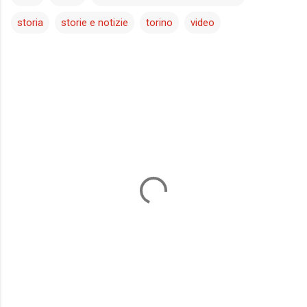
storia
storie e notizie
torino
video
C
o
m
m
e
n
t
i