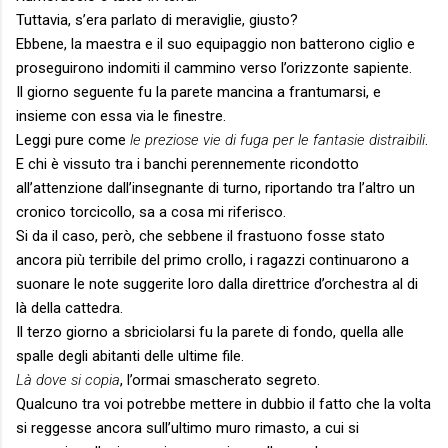
Tuttavia, s’era parlato di meraviglie, giusto?
Ebbene, la maestra e il suo equipaggio non batterono ciglio e
proseguirono indomiti il cammino verso l’orizzonte sapiente.
Il giorno seguente fu la parete mancina a frantumarsi, e
insieme con essa via le finestre.
Leggi pure come
le preziose vie di fuga per le fantasie distraibili
.
E chi è vissuto tra i banchi perennemente ricondotto
all’attenzione dall’insegnante di turno, riportando tra l’altro un
cronico torcicollo, sa a cosa mi riferisco.
Si da il caso, però, che sebbene il frastuono fosse stato
ancora più terribile del primo crollo, i ragazzi continuarono a
suonare le note suggerite loro dalla direttrice d’orchestra al di
là della cattedra.
Il terzo giorno a sbriciolarsi fu la parete di fondo, quella alle
spalle degli abitanti delle ultime file.
Là dove si copia
, l’ormai smascherato segreto.
Qualcuno tra voi potrebbe mettere in dubbio il fatto che la volta
si reggesse ancora sull’ultimo muro rimasto, a cui si