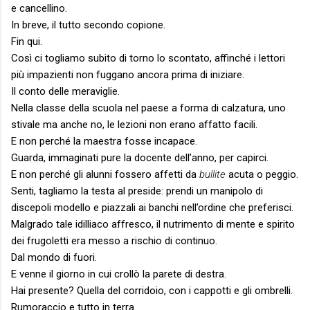
e cancellino.
In breve, il tutto secondo copione.
Fin qui.
Così ci togliamo subito di torno lo scontato, affinché i lettori
più impazienti non fuggano ancora prima di iniziare.
Il conto delle meraviglie.
Nella classe della scuola nel paese a forma di calzatura, uno
stivale ma anche no, le lezioni non erano affatto facili.
E non perché la maestra fosse incapace.
Guarda, immaginati pure la docente dell’anno, per capirci.
E non perché gli alunni fossero affetti da
bullite
acuta o peggio.
Senti, tagliamo la testa al preside: prendi un manipolo di
discepoli modello e piazzali ai banchi nell’ordine che preferisci.
Malgrado tale idilliaco affresco, il nutrimento di mente e spirito
dei frugoletti era messo a rischio di continuo.
Dal mondo di fuori.
E venne il giorno in cui crollò la parete di destra.
Hai presente? Quella del corridoio, con i cappotti e gli ombrelli.
Rumoraccio e tutto in terra.