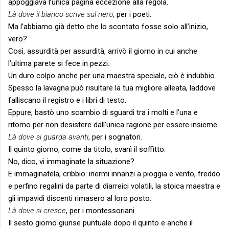
appoggiava l’unica pagina eccezione alla regola.
Là dove il bianco scrive sul nero
, per i poeti.
Ma l’abbiamo già detto che lo scontato fosse solo all’inizio,
vero?
Così, assurdità per assurdità, arrivò il giorno in cui anche
l’ultima parete si fece in pezzi.
Un duro colpo anche per una maestra speciale, ciò è indubbio.
Spesso la lavagna può risultare la tua migliore alleata, laddove
falliscano il registro e i libri di testo.
Eppure, bastò uno scambio di sguardi tra i molti e l’una e
ritorno per non desistere dall’unica ragione per essere insieme.
Là dove si guarda avanti
, per i sognatori.
Il quinto giorno, come da titolo, svanì il soffitto.
No, dico, vi immaginate la situazione?
E immaginatela, cribbio: inermi innanzi a pioggia e vento, freddo
e perfino regalini da parte di diarreici volatili, la stoica maestra e
gli impavidi discenti rimasero al loro posto.
Là dove si cresce
, per i montessoriani.
Il sesto giorno giunse puntuale dopo il quinto e anche il