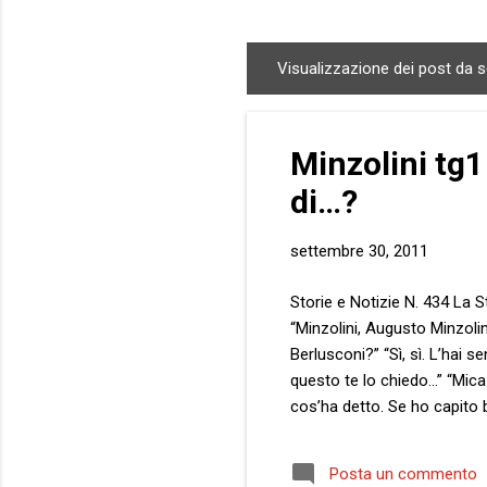
Visualizzazione dei post da 
P
o
s
Minzolini tg1
t
di…?
settembre 30, 2011
Storie e Notizie N. 434 La Sto
“Minzolini, Augusto Minzolini
Berlusconi?” “Sì, sì. L’hai 
questo te lo chiedo…” “Mica
cos’ha detto. Se ho capito 
magistrati che lo indagano.
genere…” “In che senso?” “Da
Posta un commento
quando uno usa una cosa di t