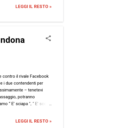
otizziamo che il Milanese
LEGGI IL RESTO »
iz...
bandona
te contro il rivale Facebook
are i due contendenti per
prossimamente – tenetevi
o assaggio, potranno
amo “ E’ sciapa ”, “ E’ scotta
endo conto dei luoghi comuni
heca un paio di voluminose
LEGGI IL RESTO »
ata, dovranno ...