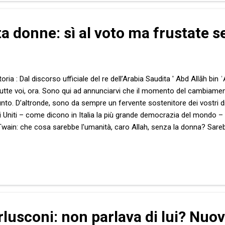
a donne: sì al voto ma frustate 
oria : Dal discorso ufficiale del re dell’Arabia Saudita ' Abd Allāh bin 
 tutte voi, ora. Sono qui ad annunciarvi che il momento del cambiame
to. D’altronde, sono da sempre un fervente sostenitore dei vostri diri
i Uniti – come dicono in Italia la più grande democrazia del mondo – s
Twain: che cosa sarebbe l'umanità, caro Allah, senza la donna? Sareb
osa sarei io stesso, il vostro re, privato della vostra preziosa prese
 alle donne piuttosto che ai francobolli , come dice Proust. Sono pe
prattutto per colpa nostra, lo ammetto. Ha ragione, infatti, Joseph C
lusconi: non parlava di lui? Nuo