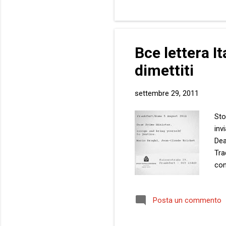
“No… non di at...
Bce lettera It
dimettiti
settembre 29, 2011
Sto
inv
Dea
Tra
con
let
Posta un commento