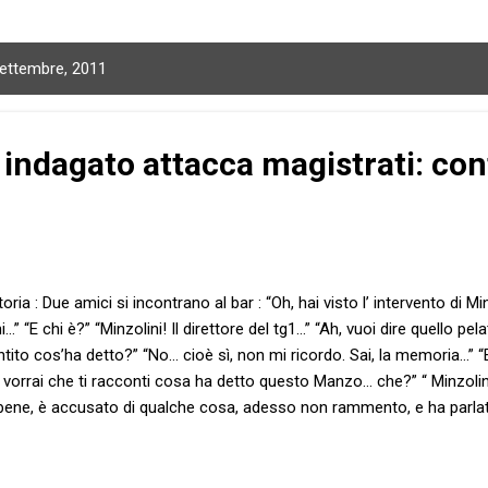
settembre, 2011
 indagato attacca magistrati: conf
ria : Due amici si incontrano al bar : “Oh, hai visto l’ intervento di Minz
…” “E chi è?” “Minzolini! Il direttore del tg1…” “Ah, vuoi dire quello pe
sentito cos’ha detto?” “No… cioè sì, non mi ricordo. Sai, la memoria…”
 vorrai che ti racconti cosa ha detto questo Manzo… che?” “ Minzolin
bene, è accusato di qualche cosa, adesso non rammento, e ha parlato
” “E allora?” “No, niente… è che non mi ricordo come si dice quando 
i, non ti ricordi?” “Scusa, se non ti ricordi tu, mica puoi pretendere c
utti solo per i cazzi suoi, scusa la parola, come si diceva? Conflitto 