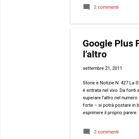
detto il Milanese , sia il t
2 commenti
compia delle azioni molto gr
Google Plus 
l’altro
settembre 21, 2011
Storie e Notizie N. 427 La St
è entrata nel vivo. Da fonti 
superare l’altro nel numero
forte – si potrà postare in 
esprimere il proprio parere. 
” e la stroncatura “ Bleah 
sulle preferenze maschili, g
2 commenti
tette , rigorosamente consen