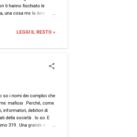
on ti hanno fischiato le
ia, una cosa me la devi
 vero, pur non essendo tra i
el mio paese. E non penso
LEGGI IL RESTO »
erente per la premessa di
Io so i nomi dei complici che
nome: mafiosi . Perché, come
, informatori, debitori di
ati della società . Io so. E
iamo 319 . Una grande e
Ipotizziamo che uno di essi,