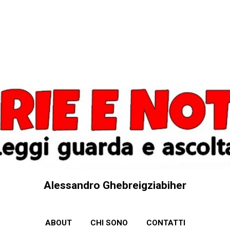
Passa ai contenuti principali
Alessandro Ghebreigziabiher
ABOUT
CHI SONO
CONTATTI