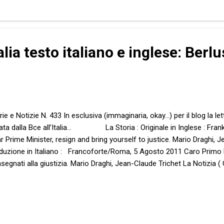
alia testo italiano e inglese: Berl
rie e Notizie N. 433 In esclusiva (immaginaria, okay...) per il blog la l
iata dalla Bce all’Italia… La Storia : Originale in Inglese : Fra
r Prime Minister, resign and bring yourself to justice. Mario Draghi, 
duzione in Italiano : Francoforte/Roma, 5 Agosto 2011 Caro Primo Mi
segnati alla giustizia. Mario Draghi, Jean-Claude Trichet La Notizia ( C
tera segreta della Bce all’Italia.