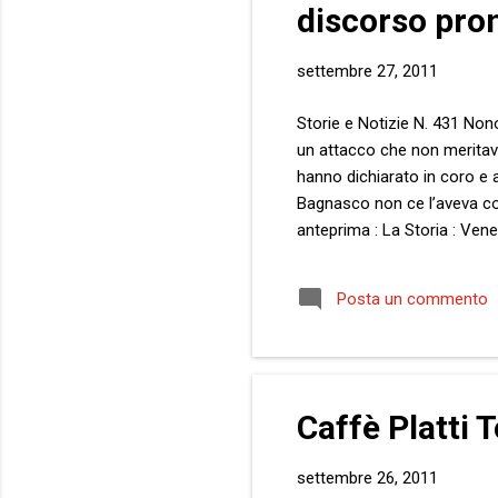
discorso pro
settembre 27, 2011
Storie e Notizie N. 431 Non
un attacco che non meritavo 
hanno dichiarato in coro e 
Bagnasco non ce l’aveva con 
anteprima : La Storia : Vener
alla mia precedente rifless
sociale, rafforzato da un at
Posta un commento
detto, auto citandomi testua
Caffè Platti T
settembre 26, 2011