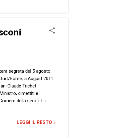
usconi
ettera segreta del 5 agosto
nkfurt/Rome, 5 August 2011
Jean-Claude Trichet
nistro, dimettiti e
orriere della sera ): La
LEGGI IL RESTO »