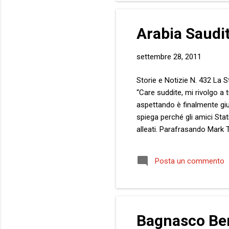
Arabia Saudit
settembre 28, 2011
Storie e Notizie N. 432 La St
“Care suddite, mi rivolgo a
aspettando è finalmente giun
spiega perché gli amici Stat
alleati. Parafrasando Mark 
terribilmente scarsa . Che c
sacrificare la propria vita
Posta un commento
delle vostre difficoltà, so
donna è un compito te...
Bagnasco Ber