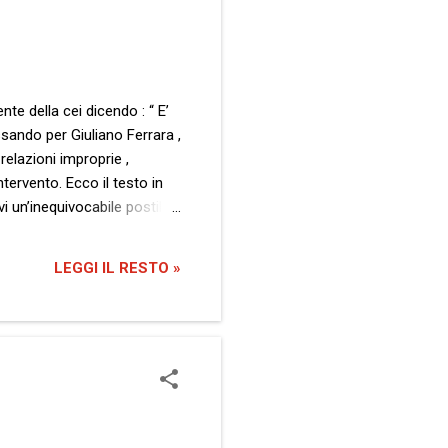
te della cei dicendo : “ E’
ssando per Giuliano Ferrara ,
elazioni improprie ,
tervento. Ecco il testo in
vi un’inequivocabile postilla
ezza diffuso nel corpo
o nella mia ultima missiva ho
LEGGI IL RESTO »
 stessi negativi e pro...