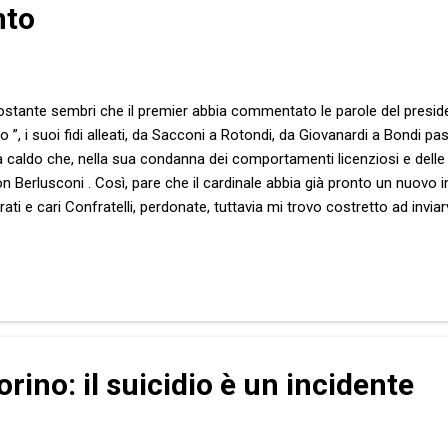
nto
ostante sembri che il premier abbia commentato le parole del presiden
”, i suoi fidi alleati, da Sacconi a Rotondi, da Giovanardi a Bondi pa
a caldo che, nella sua condanna dei comportamenti licenziosi e delle r
Berlusconi . Così, pare che il cardinale abbia già pronto un nuovo in
ati e cari Confratelli, perdonate, tuttavia mi trovo costretto ad inviar
ione intorno al clima che appare emergente, ossia il senso di insicur
tonito sbigottimento a livello culturale e morale . A questo proposit
lmente: i comportamenti licenziosi e le relazioni improprie sono in se
orino: il suicidio è un incidente