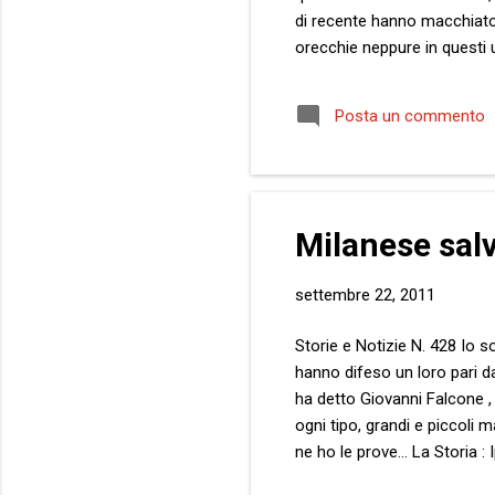
di recente hanno macchiato l
orecchie neppure in questi u
riconoscere: finora sono st
tuoi, diciamo, supporters. N
Posta un commento
neppure che sia il solo, og
cu...
Milanese salv
settembre 22, 2011
Storie e Notizie N. 428 Io s
hanno difeso un loro pari da
ha detto Giovanni Falcone , l
ogni tipo, grandi e piccoli ma
ne ho le prove... La Storia
solida famiglia di delinquent