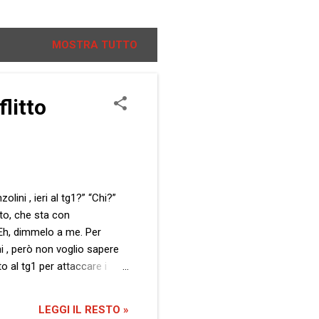
MOSTRA TUTTO
litto
olini , ieri al tg1?” “Chi?”
lato, che sta con
 “Eh, dimmelo a me. Per
i , però non voglio sapere
 al tg1 per attaccare i
uno fa qualcosa del
he mi ricordi io…” “Su,
LEGGI IL RESTO »
di...?” “Di attribuzione?”