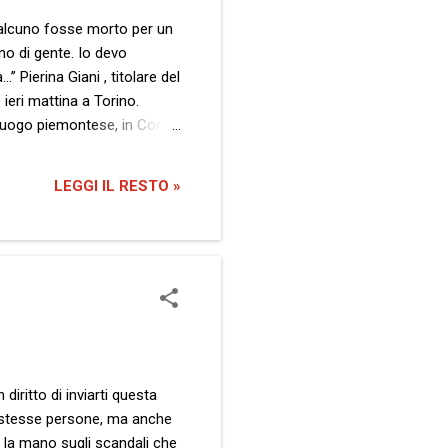
ualcuno fosse morto per un
no di gente. Io devo
 Pierina Giani , titolare del
ieri mattina a Torino.
oluogo piemontese, in Corso
racconta in viva voce la
critta ci è sempre entrata
LEGGI IL RESTO »
ineo di turno e non solo al
iritto di inviarti questa
e stesse persone, ma anche
to la mano sugli scandali che