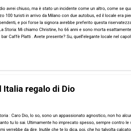
idio avrei chiuso, ma è stato un incidente come un altro, come se q
 100 turisti in arrivo da Milano con due autobus, ed il locale era pie
pendenti, e poi forse la signora avrebbe preferito questa riservatezza…”
 La Storia: Mi chiamo Christine, ho 66 anni e sono morta esattamente 
bar Caffè Platti . Avete presente? Su, quell’elegante locale nel cap
 conoscete?! Dai, quel ricercato ritrovo della Torino bene. Come qui 
etti ci viene! Ecco… a dir la verità, soprattutto ieri mattina, la sottos
 bancone avrebbe potuto prendere il caffè con il vip di turno. Sottol
 Italia regalo di Dio
toria : Caro Dio, lo so, sono un appassionato agnostico, non ho alcun d
a tanto tu lo sai. Ultimamente ho imprecato spesso, sempre contro l
, mi verrebbe da dire. Inutile che te lo dica, poi, che ho talvolta calca