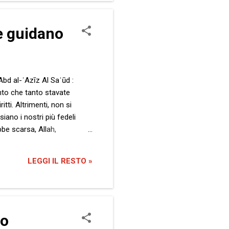
se guidano
ʿAbd al-ʿAzīz Al Saʿūd :
nto che tanto stavate
tti. Altrimenti, non si
iano i nostri più fedeli
be scarsa, Allah,
nza? È più ragionevole
rfettamente a conoscenza
LEGGI IL RESTO »
onrad quando dice che essere
vo