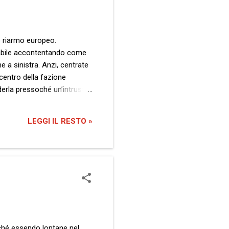
so riarmo europeo.
sanabile accontentando come
 a sinistra. Anzi, centrate
centro della fazione
derla pressoché un’intrusa.
 democratici , definiti
ure sono assai più numerose
LEGGI IL RESTO »
sse è con la Storia con
rché essendo lontane nel