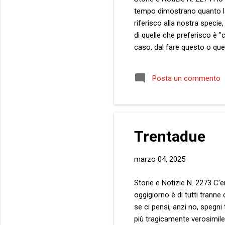
tempo dimostrano quanto la 
riferisco alla nostra speci
di quelle che preferisco è "
caso, dal fare questo o quel
ritrovato a riflettere. Perc
dei suoi abitanti, ulteriore
Posta un commento
Putin? Perché vuole evitar
sta so...
Trentadue
marzo 04, 2025
Storie e Notizie N. 2273 C’
oggigiorno è di tutti tranne
se ci pensi, anzi no, spegn
più tragicamente verosimile, 