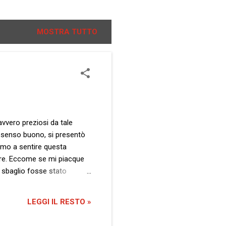
MOSTRA TUTTO
davvero preziosi da tale
el senso buono, si presentò
amo a sentire questa
pre. Eccome se mi piacque
 sbaglio fosse stato
ra venuto qui in Italia per
mico sul Monte Graham in
LEGGI IL RESTO »
o messaggero venuto da