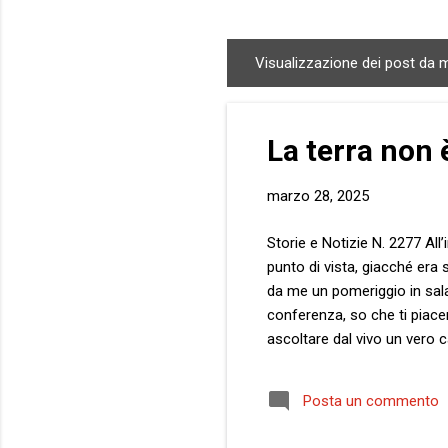
Visualizzazione dei post da 
P
o
s
La terra non 
t
marzo 28, 2025
Storie e Notizie N. 2277 All’
punto di vista, giacché era 
da me un pomeriggio in sala
conferenza, so che ti piace
ascoltare dal vivo un vero 
compiuto fin dal primissimo 
sollecitare istituzioni e o
Posta un commento
Arizona, negli Stati Uniti. 
lontano trovava per primo pa