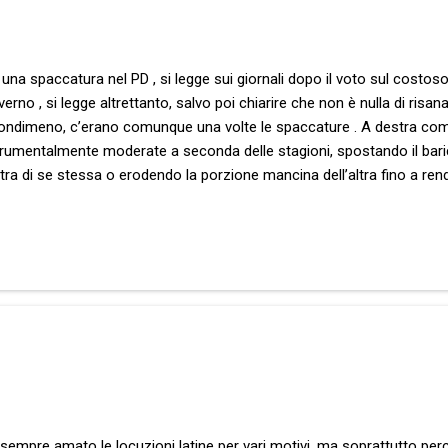
 una spaccatura nel PD , si legge sui giornali dopo il voto sul costo
erno , si legge altrettanto, salvo poi chiarire che non è nulla di ri
. Nondimeno, c’erano comunque una volte le spaccature . A destra come
strumentalmente moderate a seconda delle stagioni, spostando il bari
ra di se stessa o erodendo la porzione mancina dell’altra fino a ren
 specie di spaccatura. Eppure, soprattutto nel meraviglioso regno dei
sinistre”– in modo concedetemi ormai grottesco –, le suddette fratt
no a tempi non sospetti. Perché prima di tutto, la più profonda tra e
 sempre amato le locuzioni latine per vari motivi, ma soprattutto pe