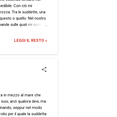
edibile. Con ciò mi
rozza. Tra le suddette, una
 questo o quello. Nel nostro
omande sulle quali mi sono
a nei confronti di Gaza che
ategica con gli interessi di
LEGGI IL RESTO »
 Perché l’Unione Europea
era in mezzo al mare che
 vuoi, anzi qualora devi, ma
aginando, seppur nel modo
olio per il quale la suddetta