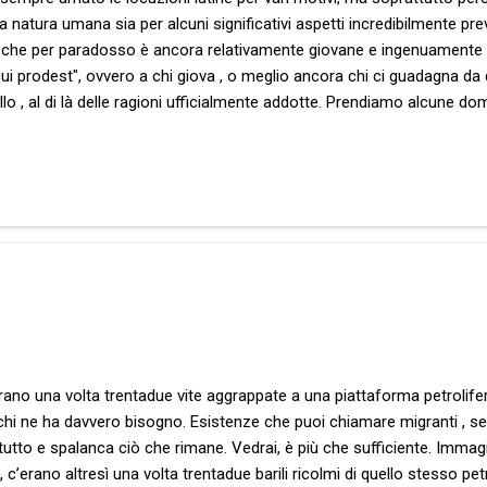
natura umana sia per alcuni significativi aspetti incredibilmente prev
e, che per paradosso è ancora relativamente giovane e ingenuamente 
cui prodest", ovvero a chi giova , o meglio ancora chi ci guadagna da
lo , al di là delle ragioni ufficialmente addotte. Prendiamo alcune d
hé Trump, una volta eletto, ha mostrato fin da subito palese ostilità si
 sostegno al controverso leader israeliano e ormai palese vicinanza str
e la terza guerra mondiale come ha detto pubblicamente a Zelensky?
erano una volta trentadue vite aggrappate a una piattaforma petrolif
 chi ne ha davvero bisogno. Esistenze che puoi chiamare migranti , se
i tutto e spalanca ciò che rimane. Vedrai, è più che sufficiente. Imm
c’erano altresì una volta trentadue barili ricolmi di quello stesso petr