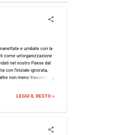
manettate e umiliate con la
niti come un’organizzazione
andati nel nostro Paese dal
a con l’iniziale ignorata,
 altre non meno trascurate,
È una storia scritta sulla
 letteralmente con un
LEGGI IL RESTO »
 per sembrare più giovane