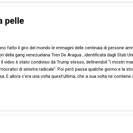
a pelle
nno fatto il giro del mondo le immagini delle centinaia di persone am
ri della gang venezuelana Tren De Aragua , identificata dagli Stati U
tti. Il video è stato condiviso da Trump stesso, definendoli “i mostri m
ocratici di sinistra radicale”. Poi però passa qualche giorno e la stori
sa. E allora c’era una volta quest’ultima, che a sua volta ne contiene
tregua di coloro che la raccontano comunque con la loro stessa vita. 
carnagione, la più ingiusta tra le umane maledizioni, e talvolta narrata
ome probabilmente il sottoscritto, è solo un vezzo di natura estetica