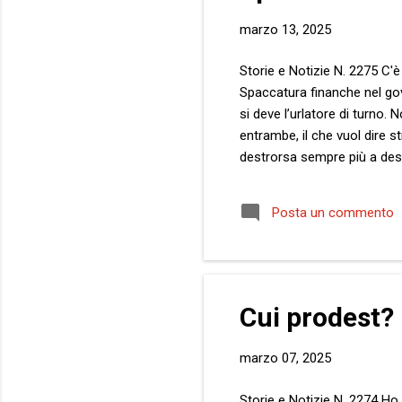
marzo 13, 2025
Storie e Notizie N. 2275 C'è
Spaccatura finanche nel gov
si deve l’urlatore di turno
entrambe, il che vuol dire 
destrorsa sempre più a dest
Si legga anch’essa come una
ancora dagli avversari “le 
Posta un commento
e profonde, giacché risalgo
l’iniziale sbiadita. Quell...
Cui prodest?
marzo 07, 2025
Storie e Notizie N. 2274 Ho