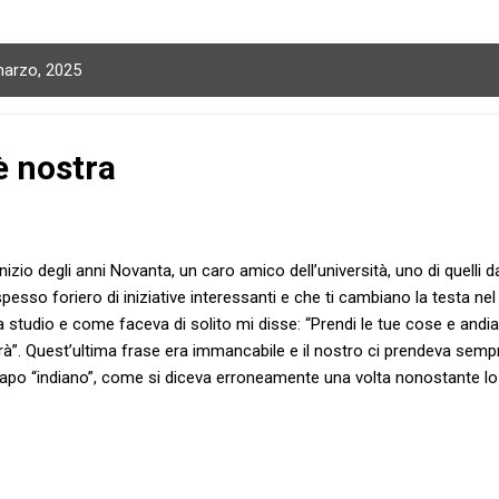
marzo, 2025
è nostra
inizio degli anni Novanta, un caro amico dell’università, uno di quelli 
spesso foriero di iniziative interessanti e che ti cambiano la testa n
 studio e come faceva di solito mi disse: “Prendi le tue cose e andi
rà”. Quest’ultima frase era immancabile e il nostro ci prendeva sem
capo “indiano”, come si diceva erroneamente una volta nonostante lo
giorno dal nostro illustre concittadino. Si trattava di un Apache che e
pinione pubblica riguardo alla costruzione di un osservatorio astrono
Per i nativi era ed è ancora oggi un luogo sacro e lo stesso indignat
...