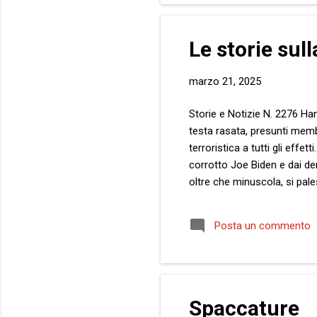
Le storie sull
marzo 21, 2025
Storie e Notizie N. 2276 Ha
testa rasata, presunti memb
terroristica a tutti gli effe
corrotto Joe Biden e dai dem
oltre che minuscola, si pale
calpestate e umiliate alla s
pelle con la tonalità della 
Posta un commento
tatuaggio, che per molti, c
a...
Spaccature