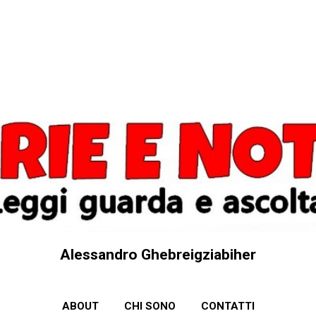
Passa ai contenuti principali
Alessandro Ghebreigziabiher
ABOUT
CHI SONO
CONTATTI