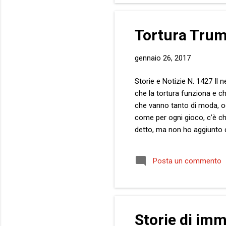
Tortura Trum
gennaio 26, 2017
Storie e Notizie N. 1427 Il n
che la tortura funziona e ch
che vanno tanto di moda, og
come per ogni gioco, c’è chi 
detto, ma non ho aggiunto ch
talvolta riesce pure a cancel
andato. La carta principale
Posta un commento
Poi ci sono le carte vittime ,
Storie di imm