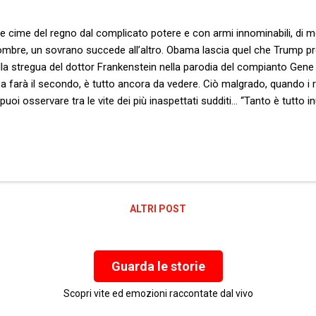
le cime del regno dal complicato potere e con armi innominabili, di me
mbre, un sovrano succede all’altro. Obama lascia quel che Trump pre
 alla stregua del dottor Frankenstein nella parodia del compianto Gene W
a farà il secondo, è tutto ancora da vedere. Ciò malgrado, quando i r
puoi osservare tra le vite dei più inaspettati sudditi… “Tanto è tutto in
ante, ma utile alla bisogna. “Ma di cosa blateri?” fa la formica grand
i di un’eccessiva pignoleria sulle dimensioni. “Di queste foglie, con le
viste. E non ricominciare con quella roba della cicala, che ne ho piene l
ALTRI POST
Guarda le storie
Scopri vite ed emozioni raccontate dal vivo