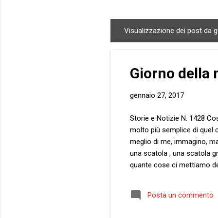
Visualizzazione dei post da 
P
o
s
Giorno della
t
gennaio 27, 2017
Storie e Notizie N. 1428 Cos’
molto più semplice di quel 
meglio di me, immagino, ma 
una scatola , una scatola g
quante cose ci mettiamo den
forti emozioni e pensare for
testa, sono così ingombranti
Posta un commento
dimenticarli del tutto… … li