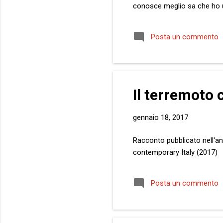
conosce meglio sa che ho u
sottoscritto, di noi, voi tutt
Sono due parole. Sono molte 
Posta un commento
esito triste, è probabile, m
Il terremoto 
gennaio 18, 2017
Racconto pubblicato nell'ant
contemporary Italy (2017)
Posta un commento