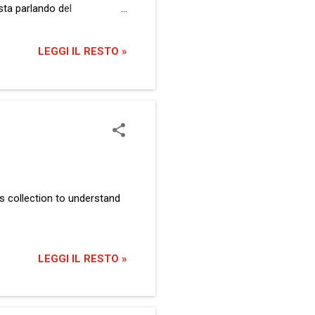
sta parlando del
 solo uno… Lasciatemi morire.
usione di un’esistenza con
LEGGI IL RESTO »
ettata dalle uniche perso...
es collection to understand
LEGGI IL RESTO »