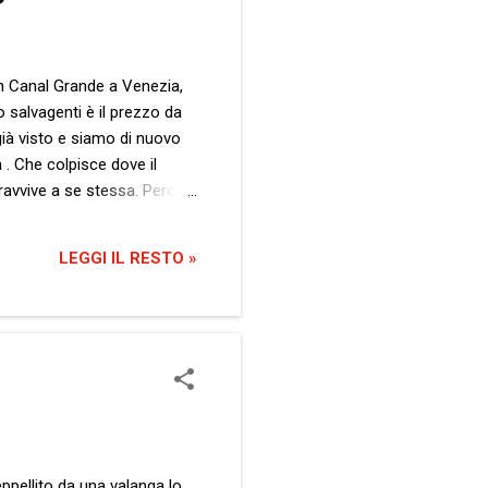
in Canal Grande a Venezia,
 salvagenti è il prezzo da
 già visto e siamo di nuovo
 . Che colpisce dove il
ravvive a se stessa. Perché,
ualcuno che ha un disperato
Guarda la scena, malgrado
LEGGI IL RESTO »
atori e lu...
eppellito da una valanga lo