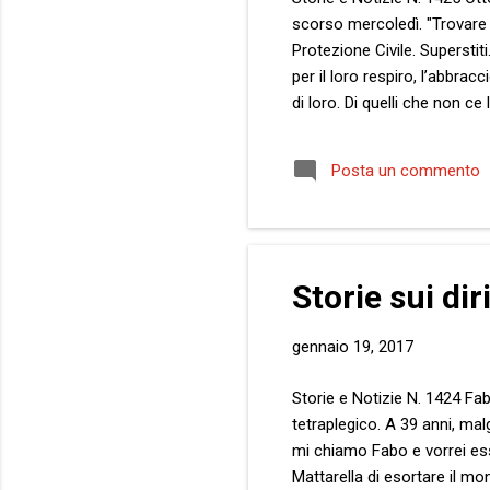
scorso mercoledì. "Trovare q
Protezione Civile. Superst
per il loro respiro, l’abbra
di loro. Di quelli che non ce
valanga, sì. Ma sull’altro p
visto, quelli che c’erano, a
Posta un commento
tutto. Vogliamo parlar di fo
Storie sui di
gennaio 19, 2017
Storie e Notizie N. 1424 Fab
tetraplegico. A 39 anni, mal
mi chiamo Fabo e vorrei esse
Mattarella di esortare il mo