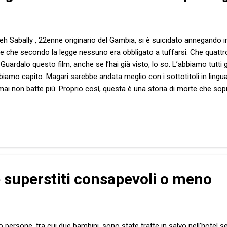
teh Sabally , 22enne originario del Gambia, si è suicidato annegando 
ure che secondo la legge nessuno era obbligato a tuffarsi. Che quattro
Guardalo questo film, anche se l’hai già visto, lo so. L’abbiamo tutti
biamo capito. Magari sarebbe andata meglio con i sottotitoli in lingua
ai non batte più. Proprio così, questa è una storia di morte che sop
infernale costruito in uno studio televisivo a forma di stivale, c’è q
na perversa abitudine ad ascoltarla. A orecchie e memoria serrate. 
a. C’è il mare, nostrum per eccellenza, stavolta. C’è la nave, i viaggi
e superstiti consapevoli o meno
o persone, tra cui due bambini, sono state tratte in salvo nell’hotel s