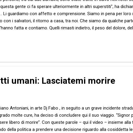
uesta gente ci fa sperare ulteriormente in altri superstiti", ha dichi
iti… Li guardiamo con affetto e comprensione. Siamo in pena per lo
ccio con i salvatori, il ritorno a casa, tra noi. Che siamo da qualche p
 l’hanno fatta e contiamo. Quelli rimasti indietro, il peso del dolore, de
iatto del destino ecco che arrivano loro. I sopravvissuti. Quelli che sa
ltro che chiacchiere. Quelli che dovremmo ascoltare per primi e per ult
rtuna, allora? Davvero? Allora, di sicuro con molta meno ra...
ritti umani: Lasciatemi morire
iano Antoniani, in arte Dj Fabo , in seguito a un grave incidente stra
grado molte cure, ha deciso di concludere qui il suo viaggio. “Signor 
re libero di morire”. Con queste parole – qui il video – insieme alla
ndo della politica a prendere una decisione riguardo alla cosiddetta leg