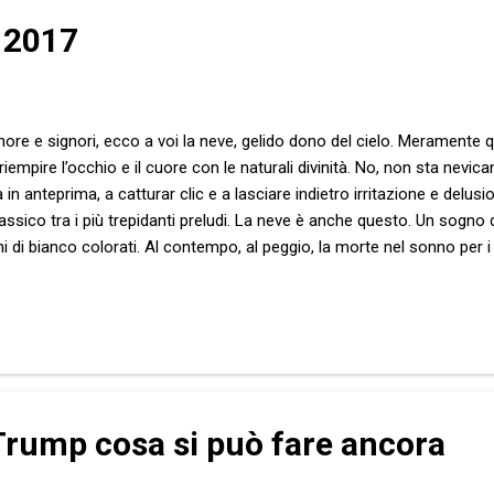
 2017
nore e signori, ecco a voi la neve, gelido dono del cielo. Meramente q
 riempire l’occhio e il cuore con le naturali divinità. No, non sta nev
n anteprima, a catturar clic e a lasciare indietro irritazione e delusio
lassico tra i più trepidanti preludi. La neve è anche questo. Un sogno 
ni di bianco colorati. Al contempo, al peggio, la morte nel sonno per i
e tra i più comuni. Ciò che è paradiso per alcuni, probabilmente pochi,
do sbagliato, ma solo se lo guardi dal lato giusto. E se provi a mett
la direzione errata. No, non è facile. Non è affatto evento plausibi...
rump cosa si può fare ancora