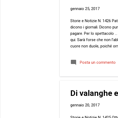
gennaio 25, 2017
Storie e Notizie N. 1426 Pa
dicono i giornali. Dicono p
pagare. Per lo spettacolo … 
qui. Sarà forse che non l’ab
cuore non duole, poiché orm
come in una sorta di girone 
bisogno di raccontarla. E u
Posta un commento
sia vecchia, ma sempre di mod
Di valanghe 
gennaio 20, 2017
Storie e Notizie N. 1425 Ott