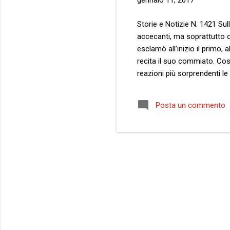
gennaio 11, 2017
Storie e Notizie N. 1421 Sul
accecanti, ma soprattutto o
esclamò all’inizio il primo,
recita il suo commiato. Cos
reazioni più sorprendenti le 
piccola, precisazione ridond
fuorviante, laddove si pecch
Posta un commento
riempire la stanza delle prov