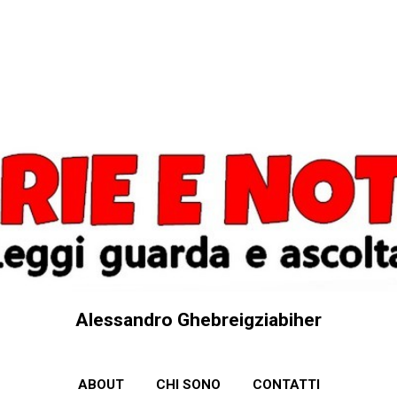
Passa ai contenuti principali
Alessandro Ghebreigziabiher
ABOUT
CHI SONO
CONTATTI