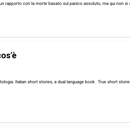
n rapporto con la morte basato sul panico assoluto, ma qui non si 
i e di te che leggi. Qui siamo nell’inviolabile regno dei diritti di uno e
cose, in effetti. E’ l’inizio di una storia, questa, può esser la concl
a dignitosa , amata da chi ancora ama e mai smetterà, più che mai acc
cos’è
ologia: Italian short stories, a dual language book : True short stori