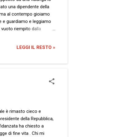
arato una dipendente della
ro ma al contempo gioiamo
arte e guardiamo e leggiamo
l vuoto riempito dalla
nno, quelli che davvero hanno
imi. I fortunati, malgrado
LEGGI IL RESTO »
dale è rimasto cieco e
presidente della Repubblica,
 fidanzata ha chiesto a
ge di fine vita . Chi mi