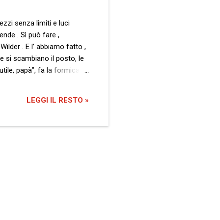
zzi senza limiti e luci
nde . Sì può fare ,
ilder . E l’ abbiamo fatto ,
e si scambiano il posto, le
utile, papà”, fa la formica
e, sorta di ossimoro
 quali insistiamo nel
LEGGI IL RESTO »
e antenne…” “Figlio, i...