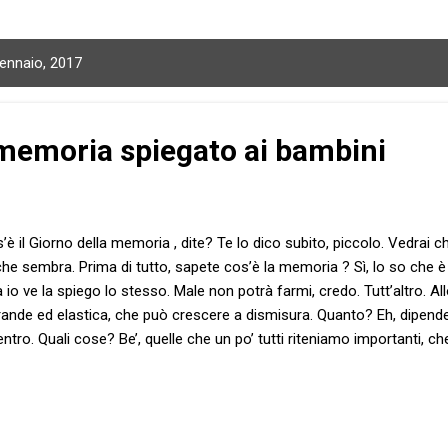
gennaio, 2017
 memoria spiegato ai bambini
è il Giorno della memoria , dite? Te lo dico subito, piccolo. Vedrai che
che sembra. Prima di tutto, sapete cos’è la memoria ? Sì, lo so che 
io ve la spiego lo stesso. Male non potrà farmi, credo. Tutt’altro. A
rande ed elastica, che può crescere a dismisura. Quanto? Eh, dipende 
tro. Quali cose? Be’, quelle che un po’ tutti riteniamo importanti, ch
ti pensieri , per esempio. Cosa sono i forti pensieri? Sono quelli che
 e assordanti che con grande difficoltà riesci a liberartene, ma sicc
 mettiamo nella scatola , bravi. Ma torniamo al punto. Cos’è il giorno d