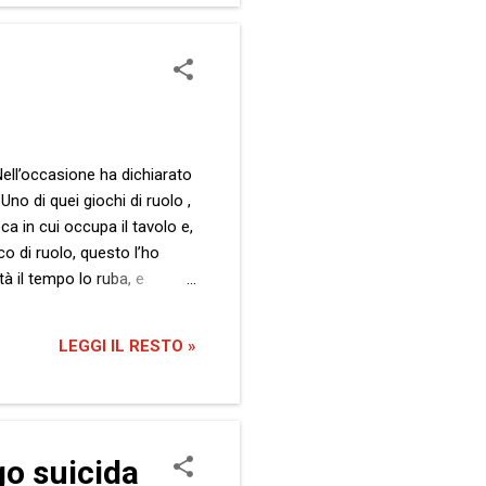
 Nell’occasione ha dichiarato
no di quei giochi di ruolo ,
a in cui occupa il tavolo e,
co di ruolo, questo l’ho
à il tempo lo ruba, e
o di recuperare. Il tempo
ero una specie di jolly .
LEGGI IL RESTO »
..
go suicida