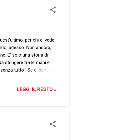
uest’ultimo, per chi ci vede
icando, adesso. Non ancora,
ne. E’ solo una storia di
da stringere tra le mani e
 senza tutto . Se ci pensi,
 è l’inverso per tutti gli
ere le cose a posto, ecco
LEGGI IL RESTO »