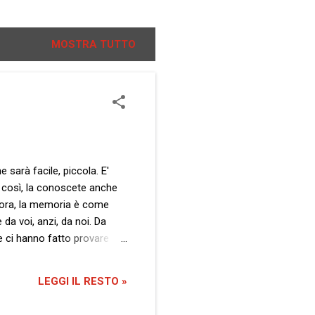
MOSTRA TUTTO
 sarà facile, piccola. E'
è così, la conoscete anche
llora, la memoria è come
da voi, anzi, da noi. Da
e ci hanno fatto provare
 una volta che ti entrano in
ome ci tieni e non vuoi
LEGGI IL RESTO »
ella memoria...