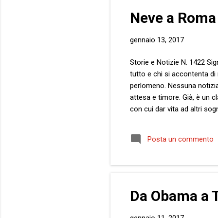
Neve a Roma
gennaio 13, 2017
Storie e Notizie N. 1422 Sig
tutto e chi si accontenta di
perlomeno. Nessuna notizia i
attesa e timore. Già, è un c
con cui dar vita ad altri sog
trattasi di paradosso banale 
altri. Le due metà di un mon
Posta un commento
che ti ritrovi a marciare nel
Da Obama a T