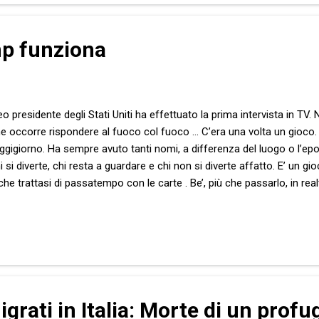
p funziona
eo presidente degli Stati Uniti ha effettuato la prima intervista in TV.
e occorre rispondere al fuoco col fuoco … C’era una volta un gioco. U
gigiorno. Ha sempre avuto tanti nomi, a differenza del luogo o l’epoc
si diverte, chi resta a guardare e chi non si diverte affatto. E’ un gio
e trattasi di passatempo con le carte . Be’, più che passarlo, in realt
larlo e allora tocca ai giocatori del turno seguente il difficile compit
 ha anch’essa varie denominazioni, ma oggi puoi chiamarla Trump , ovv
 le carte complici , le carte resistenti e le carte passive . Il numero di.
igrati in Italia: Morte di un profu