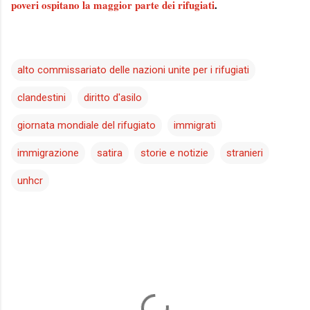
poveri ospitano la maggior parte dei rifugiati
.
alto commissariato delle nazioni unite per i rifugiati
clandestini
diritto d'asilo
giornata mondiale del rifugiato
immigrati
immigrazione
satira
storie e notizie
stranieri
unhcr
C
o
m
m
e