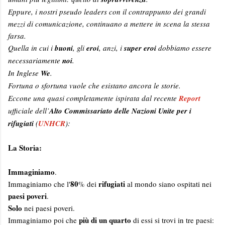
Eppure, i nostri pseudo leaders con il contrappunto dei grandi
mezzi di comunicazione, continuano a mettere in scena la stessa
farsa.
Quella in cui i
buoni
, gli
eroi
, anzi, i
super eroi
dobbiamo essere
necessariamente
noi
.
In Inglese
We
.
Fortuna o sfortuna vuole che esistano ancora le storie.
Eccone una quasi completamente ispirata dal recente
Report
ufficiale dell’
Alto Commissariato delle Nazioni Unite per i
rifugiati
(
UNHCR
):
La Storia:
Immaginiamo
.
80
rifugiati
Immaginiamo che l'
% dei
al mondo siano ospitati nei
paesi poveri
.
Solo
nei paesi poveri.
più di un quarto
Immaginiamo poi che
di essi si trovi in tre paesi: