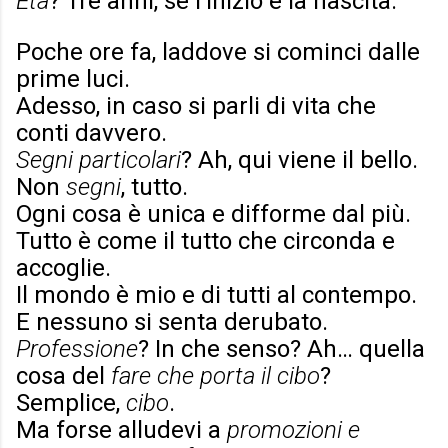
Età
? Tre anni, se l’inizio è la nascita.
Poche ore fa, laddove si cominci dalle
prime luci.
Adesso, in caso si parli di vita che
conti davvero.
Segni particolari
? Ah, qui viene il bello.
Non
segni
, tutto.
Ogni cosa è unica e difforme dal più.
Tutto è come il tutto che circonda e
accoglie.
Il mondo è mio e di tutti al contempo.
E nessuno si senta derubato.
Professione
? In che senso? Ah… quella
cosa del
fare che porta il cibo
?
Semplice,
cibo
.
Ma forse alludevi a
promozioni e