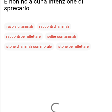
E non ho alcuna intenzione di
sprecarlo.
favole di animali
racconti di animali
racconti per riflettere
selfie con animali
storie di animali con morale
storie per riflettere
C
o
m
m
e
n
t
i