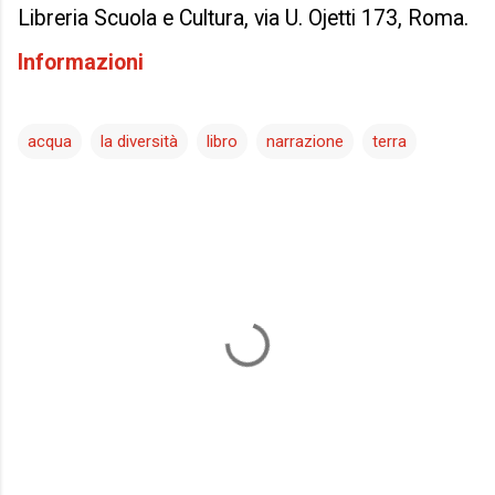
Libreria Scuola e Cultura, via U. Ojetti 173, Roma.
Informazioni
acqua
la diversità
libro
narrazione
terra
C
o
m
m
e
n
t
i