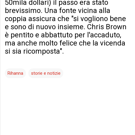
50mila dollari) il passo era stato
brevissimo. Una fonte vicina alla
coppia assicura che "si vogliono bene
e sono di nuovo insieme. Chris Brown
è pentito e abbattuto per l'accaduto,
ma anche molto felice che la vicenda
si sia ricomposta".
Rihanna
storie e notizie
C
o
m
m
e
n