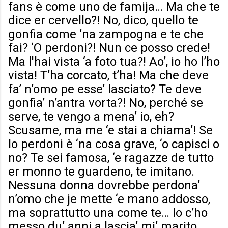
fans è come uno de famija… Ma che te
dice er cervello?! No, dico, quello te
gonfia come ‘na zampogna e te che
fai? ‘O perdoni?! Nun ce posso crede!
Ma l'hai vista ‘a foto tua?! Ao’, io ho l’ho
vista! T’ha corcato, t’ha! Ma che deve
fa’ n’omo pe esse’ lasciato? Te deve
gonfia’ n’antra vorta?! No, perché se
serve, te vengo a mena’ io, eh?
Scusame, ma me ‘e stai a chiama’! Se
lo perdoni è ‘na cosa grave, ‘o capisci o
no? Te sei famosa, ‘e ragazze de tutto
er monno te guardeno, te imitano.
Nessuna donna dovrebbe perdona’
n’omo che je mette ‘e mano addosso,
ma soprattutto una come te… Io c’ho
messo du’ anni a lascia’ mi’ marito…