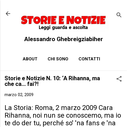
Passa ai contenuti principali
Alessandro Ghebreigziabiher
ABOUT
CHI SONO
CONTATTI
Storie e Notizie N. 10: ‘A Rihanna, ma
che ca… fai?!
marzo 02, 2009
La Storia: Roma, 2 marzo 2009 Cara
Rihanna, noi nun se conoscemo, ma io
te do der tu, perché so' 'na fans e 'na