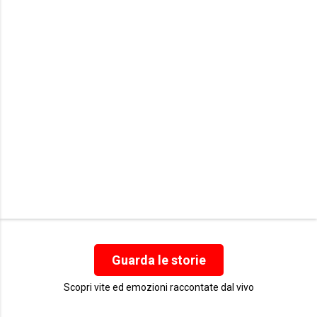
t
i
Guarda le storie
Scopri vite ed emozioni raccontate dal vivo