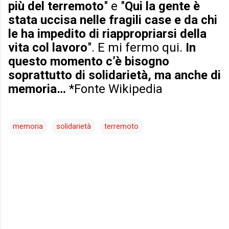
più del terremoto
" e "
Qui la gente è
stata uccisa nelle fragili case e da chi
le ha impedito di riappropriarsi della
vita col lavoro
". E mi fermo qui.
In
questo momento c’è bisogno
soprattutto di solidarietà, ma anche di
memoria…
*Fonte Wikipedia
memoria
solidarietà
terremoto
C
o
m
m
e
n