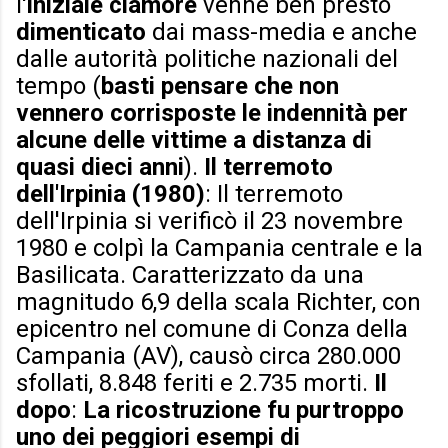
l'
iniziale
clamore
venne ben presto
dimenticato
dai mass-media e anche
dalle autorità politiche nazionali del
tempo (
basti pensare che non
vennero corrisposte le indennità per
alcune delle vittime a distanza di
quasi dieci anni
).
Il terremoto
dell'Irpinia (1980)
: Il terremoto
dell'Irpinia si verificò il 23 novembre
1980 e colpì la Campania centrale e la
Basilicata. Caratterizzato da una
magnitudo 6,9 della scala Richter, con
epicentro nel comune di Conza della
Campania (AV), causò circa 280.000
sfollati, 8.848 feriti e 2.735 morti.
Il
dopo
:
La ricostruzione fu purtroppo
uno dei peggiori esempi di