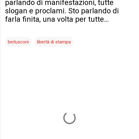
parlando di manifestazioni, tutte
slogan e proclami. Sto parlando di
farla finita, una volta per tutte…
berlusconi
libertà di stampa
C
o
m
m
e
n
t
i