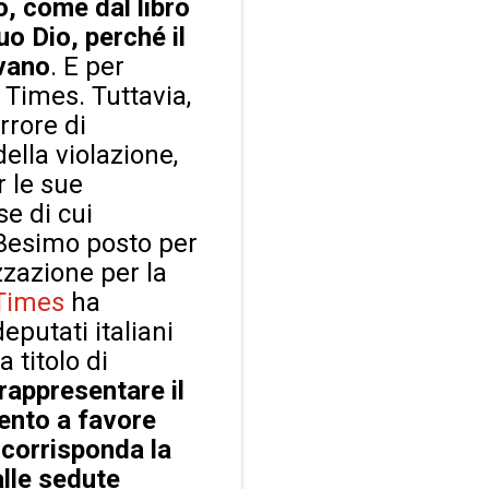
, come dal libro
o Dio, perché il
nvano
. E per
 Times. Tuttavia,
rrore di
della violazione,
r le sue
ese di cui
 23esimo posto per
izzazione per la
Times
ha
putati italiani
 titolo di
r rappresentare il
cento a favore
corrisponda la
lle sedute