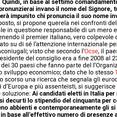
.
Quindi, in base al settimo comandamento
ronunzierai invano il nome del Signore, tu
erà impunito chi pronuncia il suo nome i
osto, si propone querela nei confronti del
ale in questione responsabile di un mero e
tenendo il premier italiano, vero colpevole 
to su di sé l’attenzione internazionale pe
coniugali; visto che secondo l’
Ocse
, il pa
residente del consiglio era a fine 2008 al
sta dei 30 paesi che fanno parte del l'Organ
o sviluppo economico; dato che lo stesso
o scorso una ricerca che segnala gli eurode
 d’Europa e più assenteisti, si suggerisce a
e soluzione:
Ai candidati eletti in Italia pe
si decurti lo stipendio del cinquanta per 
no abbienti e contemporaneamente gli si 
n base all’effettivo numero di presenze a