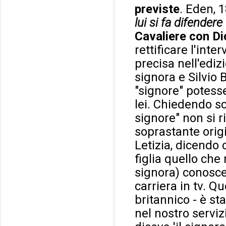
previste
. Eden,
lui si fa difender
Cavaliere con Dio
rettificare l'int
precisa nell'ediz
signora e Silvio
"signore" potesse
lei. Chiedendo sc
signore" non si ri
soprastante ori
Letizia, dicendo 
figlia quello che
signora) conosce
carriera in tv. Q
britannico - è st
nel nostro servi