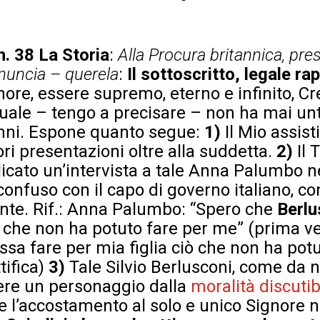
n. 38
La Storia
:
Alla Procura britannica, pres
enuncia – querela
:
Il sottoscritto, legale r
gnore, essere supremo, eterno e infinito, C
l quale – tengo a precisare – non ha mai u
anni. Espone quanto segue:
1)
Il Mio assist
ori presentazioni oltre alla suddetta.
2)
Il 
cato un’intervista a tale Anna Palumbo ne
 confuso con il capo di governo italiano, co
nte. Rif.: Anna Palumbo: “Spero che
Berlu
iò che non ha potuto fare per me” (prima v
sa fare per mia figlia ciò che non ha pot
tifica)
3)
Tale Silvio Berlusconi, come da no
ere un personaggio dalla
moralità discutib
 l’accostamento al solo e unico Signore n