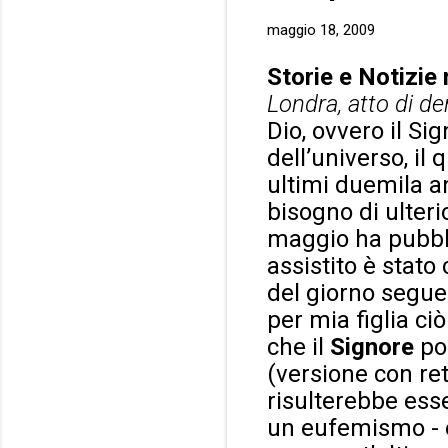
maggio 18, 2009
Storie e Notizie 
Londra, atto di d
Dio, ovvero il Si
dell’universo, i
ultimi duemila 
bisogno di ulteri
maggio ha pubbli
assistito è stato
del giorno segue
per mia figlia c
che il
Signore
pos
(versione con ret
risulterebbe ess
un eufemismo - e