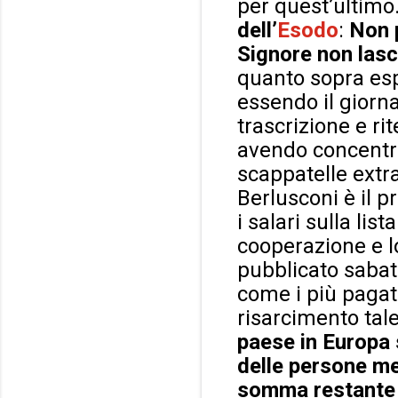
per quest’ultimo
dell’
Esodo
:
Non p
Signore non lasc
quanto sopra esp
essendo il giorn
trascrizione e ri
avendo concentra
scappatelle extra
Berlusconi è il p
i salari sulla li
cooperazione e l
pubblicato sabat
come i più pagati
risarcimento tal
paese in Europa 
delle persone me
somma restante i