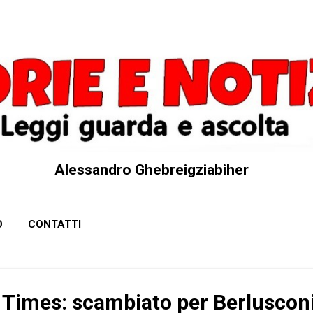
Passa ai contenuti principali
Alessandro Ghebreigziabiher
O
CONTATTI
l Times: scambiato per Berluscon