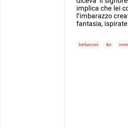
diceva 'il signor
implica che lei 
l'imbarazzo creat
fantasia, ispirat
berlusconi
dio
noe
C
o
m
m
e
n
t
i