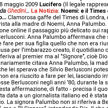
 18 maggio 2009
Lucifero
(Il legale rappre
e da
Ghedini
…
La Notizia
:
Noemi: e il Times 
...
Clamorosa gaffe del Times di Londra, c
ervista alla madre di Noemi, Anna Palumbo. 
ione online il passaggio più delicato sui rap
 Berlusconi. Anna Palumbo affermava che 
 fare per sua figlia quello che non era riu
usa per l'imbarazzo creato, il quotidiano c
feriva al premier ma al "Signore", cioè Dio.
ginariamente citava Anna Palumbo, la mad
che lei sperava che Silvio Berlusconi pote
 non era riuscito a fare per lei, lasciando i
sse Berlusconi negli anni '80, durante la 
uesta affermazione, di fatto - precisa il qu
ata data a un giornalista italiano ed è stat
zio. La signora Palumbo non si riferiva a B