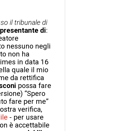
so il tribunale di
appresentante di
:
reatore
nto nessuno negli
ito non ha
Times in data 16
lla quale il mio
me da rettifica
sconi
possa fare
ersione) “Spero
uto fare per me”
stra verifica,
ile
- per usare
on è accettabile