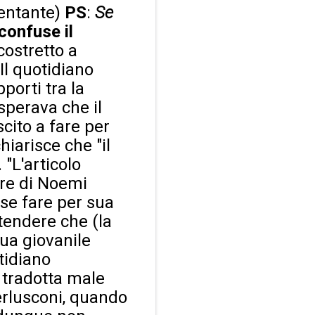
sentante)
PS
:
Se
confuse il
ostretto a
Il quotidiano
porti tra la
sperava che il
scito a fare per
hiarisce che "il
 "L'articolo
re di Noemi
sse fare per sua
ntendere che (la
sua giovanile
otidiano
a tradotta male
erlusconi, quando