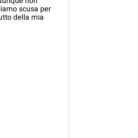
e dunque non
ediamo scusa per
rutto della mia