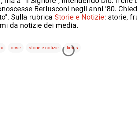
e', ma a "Il Signore", intendendo Dio. Il ch
conoscesse Berlusconi negli anni '80. Chi
o". Sulla rubrica
Storie e Notizie
: storie, f
emi da notizie dei media.
mi
ocse
storie e notizie
times