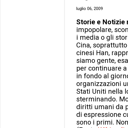
luglio 06, 2009
Storie e Notizie 
impopolare, scono
i media o gli sto
Cina, soprattutto
cinesi Han, rapp
siamo gente, esat
per continuare a 
in fondo al gior
organizzazioni um
Stati Uniti nella 
sterminando. Molt
diritti umani da
di espressione cu
sono i primi. No