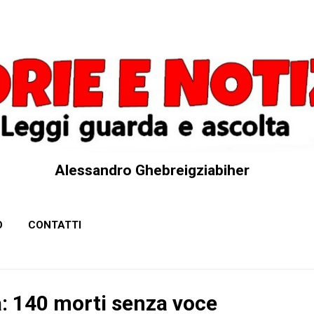
Passa ai contenuti principali
Alessandro Ghebreigziabiher
O
CONTATTI
a: 140 morti senza voce