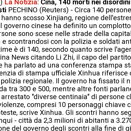
a
)
La Notizia
:
Cina, 140 morti nei disordini 
sti
PECHINO (Reuters) - Circa 140 persone
ri hanno scosso Xinjiang, regione dell'est
il governo cinese ha definito un complotto
rsone sono scese nelle strade della capita
 e scontrandosi con la polizia e soldati a
ttime è di 140, secondo quanto scrive l'ag
ina News citando Li Zhi, il capo del partit
he ha parlato ad una conferenza stampa s
enzia di stampa ufficiale Xinhua riferisce
 polizia regionale. Il governo ha fissato il
a tra 300 e 500, mentre altre fonti parlan
a arrestato "diverse centinaia" di persone
 violenze, compresi 10 personaggi chiave
teste, scrive Xinhua. Gli scontri hanno se
ui - città da 2,3 milioni di abitanti a 3.
ione del governo degli scontri alla fine di 