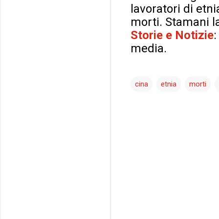
lavoratori di etn
morti. Stamani la
Storie e Notizie
:
media.
cina
etnia
morti
C
o
m
m
e
n
t
i