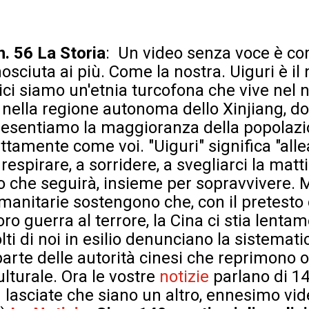
n. 56
La Storia
: Un video senza voce è co
sciuta ai più. Come la nostra. Uiguri è il
rici siamo un'etnia turcofona che vive nel 
 nella regione autonoma dello Xinjiang, do
resentiamo la maggioranza della popolazio
tamente come voi. "Uiguri" significa "alleati
respirare, a sorridere, a svegliarci la matt
no che seguirà, insieme per sopravvivere. 
anitarie sostengono che, con il pretesto d
loro guerra al terrore, la Cina ci stia lenta
i di noi in esilio denunciano la sistemati
 parte delle autorità cinesi che reprimono 
lturale. Ora le vostre
notizie
parlano di 1
n lasciate che siano un altro, ennesimo v