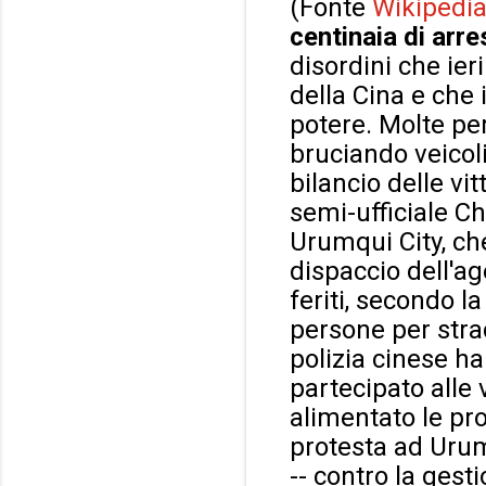
(Fonte
Wikipedi
centinaia di arre
disordini che ie
della Cina e che 
potere. Molte pe
bruciando veicoli
bilancio delle vi
semi-ufficiale Ch
Urumqui City, c
dispaccio dell'ag
feriti, secondo la
persone per strad
polizia cinese h
partecipato alle
alimentato le pro
protesta ad Urumq
-- contro la gest