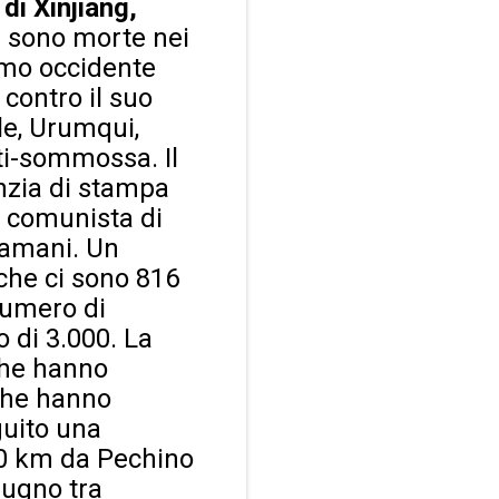
di Xinjiang,
 sono morte nei
remo occidente
 contro il suo
le, Urumqui,
nti-sommossa. Il
enzia di stampa
o comunista di
tamani. Un
 che ci sono 816
 numero di
o di 3.000. La
 che hanno
 che hanno
guito una
270 km da Pechino
giugno tra