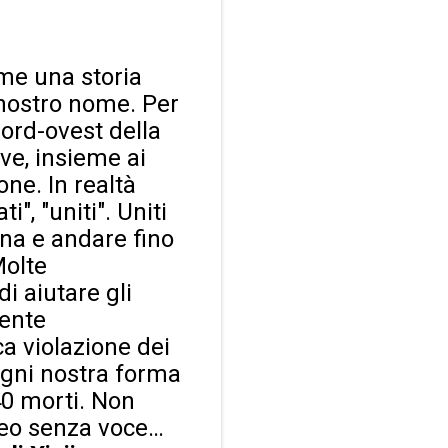
me una storia
 nostro nome. Per
nord-ovest della
ve, insieme ai
ne. In realtà
", "uniti". Uniti
ina e andare fino
Molte
i aiutare gli
mente
ca violazione dei
ogni nostra forma
40 morti. Non
ideo senza voce…