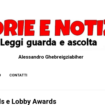
Passa ai contenuti principali
Alessandro Ghebreigziabiher
O
CONTATTI
s e Lobby Awards