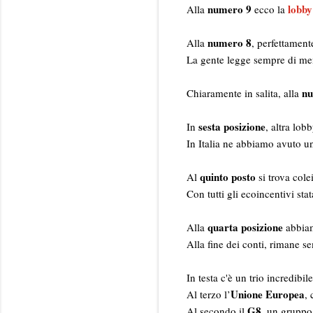
numero 9
lobby
Alla
ecco la
numero 8
Alla
, perfettament
La gente legge sempre di meno
nu
Chiaramente in salita, alla
sesta posizione
In
, altra lob
In Italia ne abbiamo avuto 
quinto posto
Al
si trova cole
Con tutti gli ecoincentivi sta
quarta posizione
Alla
abbia
Alla fine dei conti, rimane s
In testa c'è un trio incredibi
Unione Europea
Al terzo l’
, 
G8
Al secondo il
, un gruppo 