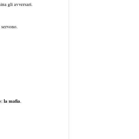
mina gli avversari.
i servono.
la mafia
to:
.