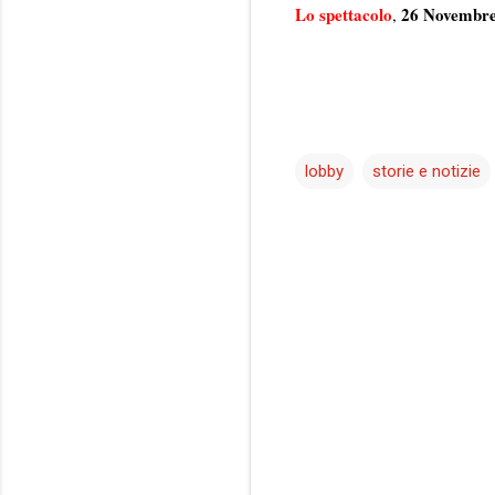
Lo spettacolo
26 Novembre
,
lobby
storie e notizie
C
o
m
m
e
n
t
i