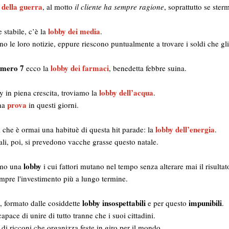
 della guerra
, al motto
il cliente ha sempre ragione
, soprattutto se ster
lobby dei media
e stabile, c’è la
.
 le loro notizie, eppure riescono puntualmente a trovare i soldi che gl
mero 7
lobby dei farmaci
ecco la
, benedetta febbre suina.
lobby dell’acqua
by in piena crescita, troviamo la
.
prova
una
in questi giorni.
lobby dell’energia
i che è ormai una habituè di questa hit parade: la
.
tali, poi, si prevedono vacche grasse questo natale.
lobby
mo una
i cui fattori mutano nel tempo senza alterare mai il risulta
empre l'investimento più a lungo termine.
lobby insospettabili
impunibili
le, formato dalle cosiddette
e per questo
.
capace di unire di tutto tranne che i suoi cittadini.
di ricconi che organizza feste in giro per il mondo.