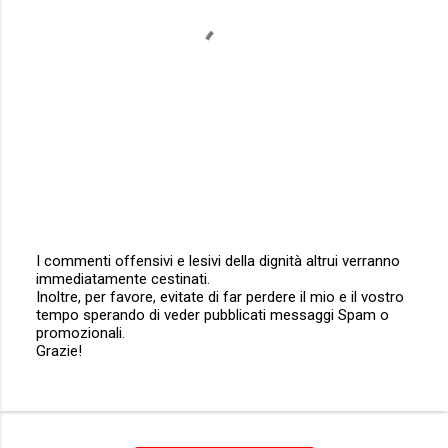
I commenti offensivi e lesivi della dignità altrui verranno
immediatamente cestinati.
P
Inoltre, per favore, evitate di far perdere il mio e il vostro
o
tempo sperando di veder pubblicati messaggi Spam o
s
promozionali.
t
Grazie!
a
u
n
c
o
m