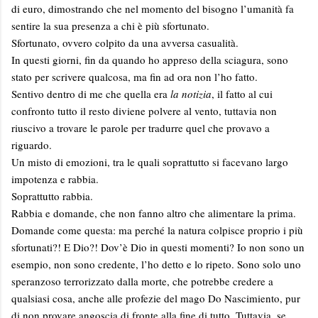
di euro, dimostrando che nel momento del bisogno l’umanità fa
sentire la sua presenza a chi è più sfortunato.
Sfortunato, ovvero colpito da una avversa casualità.
In questi giorni, fin da quando ho appreso della sciagura, sono
stato per scrivere qualcosa, ma fin ad ora non l’ho fatto.
Sentivo dentro di me che quella era
la notizia
, il fatto al cui
confronto tutto il resto diviene polvere al vento, tuttavia non
riuscivo a trovare le parole per tradurre quel che provavo a
riguardo.
Un misto di emozioni, tra le quali soprattutto si facevano largo
impotenza e rabbia.
Soprattutto rabbia.
Rabbia e domande, che non fanno altro che alimentare la prima.
Domande come questa: ma perché la natura colpisce proprio i più
sfortunati?! E Dio?! Dov’è Dio in questi momenti? Io non sono un
esempio, non sono credente, l’ho detto e lo ripeto. Sono solo uno
speranzoso terrorizzato dalla morte, che potrebbe credere a
qualsiasi cosa, anche alle profezie del mago Do Nascimiento, pur
di non provare angoscia di fronte alla fine di tutto. Tuttavia, se