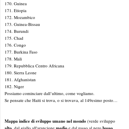
170. Guinea
171. Etiopia
172. Mozambico
173. Guinea-Bissau
174. Burundi
175. Chad
176. Congo
177. Burkina Faso
178. Mali
179. Repubblica Centro Africana
180. Sierra Leone
181. Afghanistan
182. Niger
Possiamo cominciare dall’ultimo, come vogliamo.
Se pensate che Haiti si trova, o si trovava, al 149esimo posto…
Mappa indice di sviluppo umano nel mondo
(verde sviluppo
alto
medio
basso
, dal giallo all'arancione
e dal rosso al nero
.