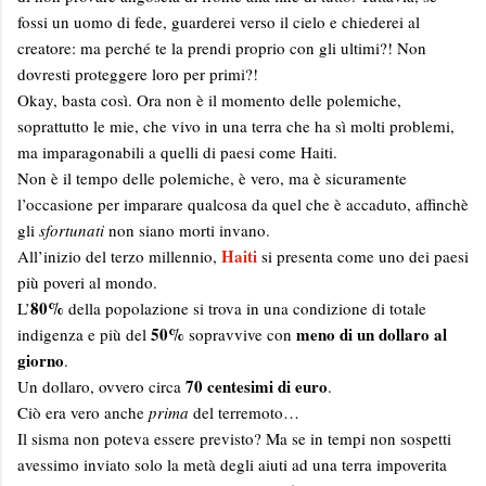
fossi un uomo di fede, guarderei verso il cielo e chiederei al
creatore: ma perché te la prendi proprio con gli ultimi?! Non
dovresti proteggere loro per primi?!
Okay, basta così. Ora non è il momento delle polemiche,
soprattutto le mie, che vivo in una terra che ha sì molti problemi,
ma imparagonabili a quelli di paesi come Haiti.
Non è il tempo delle polemiche, è vero, ma è sicuramente
l’occasione per imparare qualcosa da quel che è accaduto, affinchè
gli
sfortunati
non siano morti invano.
Haiti
All’inizio del terzo millennio,
si presenta come uno dei paesi
più poveri al mondo.
80%
L’
della popolazione si trova in una condizione di totale
50%
meno di un dollaro al
indigenza e più del
sopravvive con
giorno
.
70 centesimi di euro
Un dollaro, ovvero circa
.
Ciò era vero anche
prima
del terremoto…
Il sisma non poteva essere previsto? Ma se in tempi non sospetti
avessimo inviato solo la metà degli aiuti ad una terra impoverita