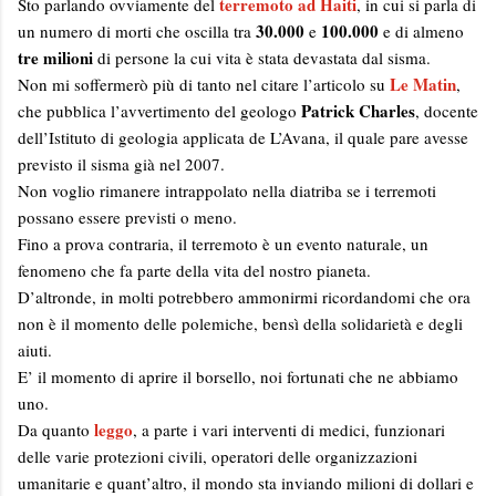
terremoto ad Haiti
Sto parlando ovviamente del
, in cui si parla di
30.000
100.000
un numero di morti che oscilla tra
e
e di almeno
tre milioni
di persone la cui vita è stata devastata dal sisma.
Le Matin
Non mi soffermerò più di tanto nel citare l’articolo su
,
Patrick Charles
che pubblica l’avvertimento del geologo
, docente
dell’Istituto di geologia applicata de L’Avana, il quale pare avesse
previsto il sisma già nel 2007.
Non voglio rimanere intrappolato nella diatriba se i terremoti
possano essere previsti o meno.
Fino a prova contraria, il terremoto è un evento naturale, un
fenomeno che fa parte della vita del nostro pianeta.
D’altronde, in molti potrebbero ammonirmi ricordandomi che ora
non è il momento delle polemiche, bensì della solidarietà e degli
aiuti.
E’ il momento di aprire il borsello, noi fortunati che ne abbiamo
uno.
leggo
Da quanto
, a parte i vari interventi di medici, funzionari
delle varie protezioni civili, operatori delle organizzazioni
umanitarie e quant’altro, il mondo sta inviando milioni di dollari e