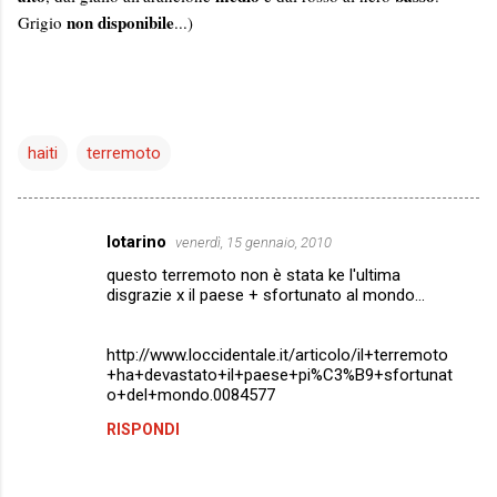
non disponibile
Grigio
...)
haiti
terremoto
lotarino
venerdì, 15 gennaio, 2010
C
questo terremoto non è stata ke l'ultima
o
disgrazie x il paese + sfortunato al mondo...
m
m
http://www.loccidentale.it/articolo/il+terremoto
+ha+devastato+il+paese+pi%C3%B9+sfortunat
e
o+del+mondo.0084577
n
RISPONDI
t
i