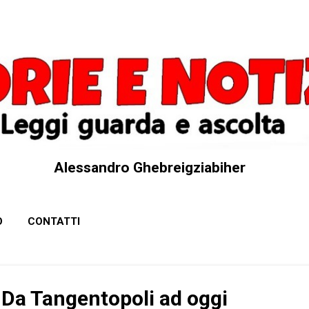
Passa ai contenuti principali
Alessandro Ghebreigziabiher
O
CONTATTI
 Da Tangentopoli ad oggi