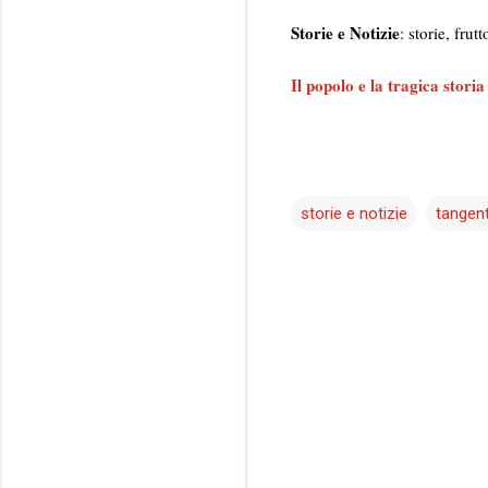
Storie e Notizie
: storie, fru
Il popolo e la tragica storia 
storie e notizie
tangent
C
o
m
m
e
n
t
i