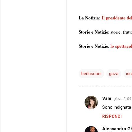
La Notizia:
Il presidente d
Storie e Notizie
: storie, fru
Storie e Notizie
lo spettaco
,
berlusconi
gaza
isr
Vale
giovedì, 04
C
Sono indignata
o
RISPONDI
m
m
Alessandro Gh