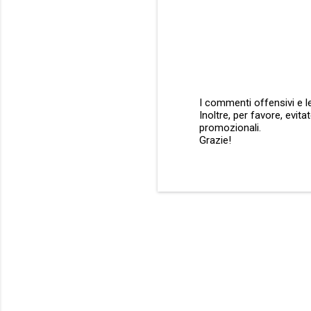
I commenti offensivi e le
Inoltre, per favore, evit
P
promozionali.
o
Grazie!
s
t
a
u
n
c
o
m
m
e
n
t
o