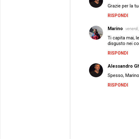
e
Grazie per la t
n
RISPONDI
t
i
Marino
venerdì,
Ti capita mai, 
disgusto nei co
RISPONDI
Alessandro Gh
Spesso, Marino,
RISPONDI