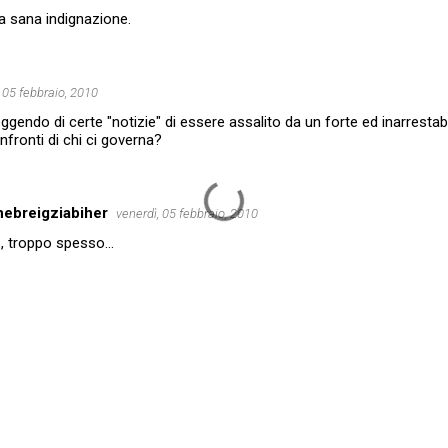
ua sana indignazione.
 05 febbraio, 2010
leggendo di certe "notizie" di essere assalito da un forte ed inarresta
nfronti di chi ci governa?
ebreigziabiher
venerdì, 05 febbraio, 2010
 troppo spesso...