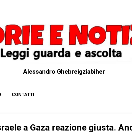
Passa ai contenuti principali
Alessandro Ghebreigziabiher
O
CONTATTI
sraele a Gaza reazione giusta. An