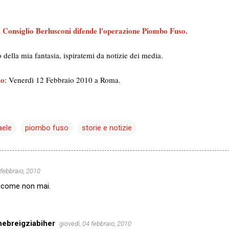
el Consiglio Berlusconi difende l'operazione Piombo Fuso.
tto della mia fantasia, ispiratemi da notizie dei media.
lo
: Venerdì 12 Febbraio 2010 a Roma.
aele
piombo fuso
storie e notizie
 febbraio, 2010
 come non mai.
ebreigziabiher
giovedì, 04 febbraio, 2010