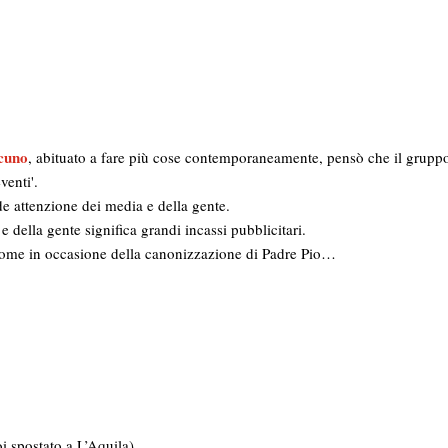
cuno
, abituato a fare più cose contemporaneamente, pensò che il grupp
venti'.
e attenzione dei media e della gente.
 della gente significa grandi incassi pubblicitari.
 come in occasione della canonizzazione di Padre Pio…
i spostato a L’Aquila)…