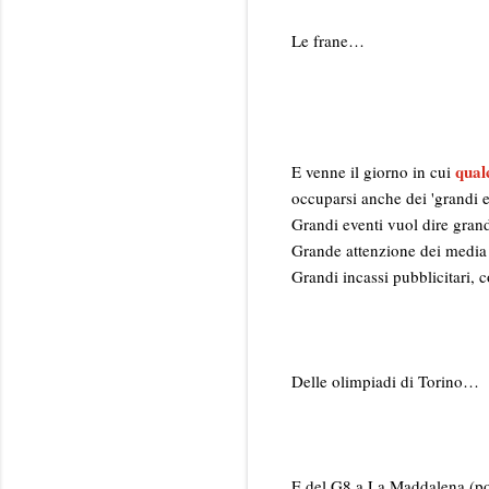
Le frane…
qual
E venne il giorno in cui
occuparsi anche dei 'grandi e
Grandi eventi vuol dire grand
Grande attenzione dei media e
Grandi incassi pubblicitari,
Delle olimpiadi di Torino…
E del G8 a La Maddalena (po