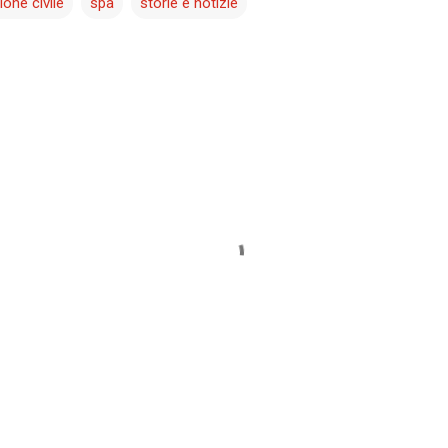
ione civile
spa
storie e notizie