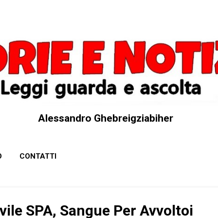
Passa ai contenuti principali
Alessandro Ghebreigziabiher
O
CONTATTI
vile SPA, Sangue Per Avvoltoi