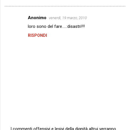
Anonimo
venerdì, 19 marzo, 2010
C
loro sono del fare.....:disastri!!!
o
RISPONDI
m
m
e
n
t
i
I commenti offensivi e lesivi della dignità altrui verranno