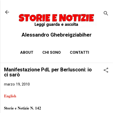
Passa ai contenuti principali
Alessandro Ghebreigziabiher
ABOUT
CHI SONO
CONTATTI
Manifestazione PdL per Berlusconi: io
ci sarò
marzo 19, 2010
English
Storie e Notizie N. 142