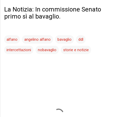
La Notizia: In commissione Senato
primo sì al bavaglio.
alfano
angelino alfano
bavaglio
ddl
intercettazioni
nobavaglio
storie e notizie
C
o
m
m
e
n
t
i