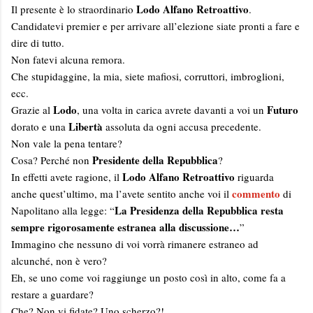
Lodo Alfano Retroattivo
Il presente è lo straordinario
.
Candidatevi premier e per arrivare all’elezione siate pronti a fare e
dire di tutto.
Non fatevi alcuna remora.
Che stupidaggine, la mia, siete mafiosi, corruttori, imbroglioni,
ecc.
Lodo
Futuro
Grazie al
, una volta in carica avrete davanti a voi un
Libertà
dorato e una
assoluta da ogni accusa precedente.
Non vale la pena tentare?
Presidente della Repubblica
Cosa? Perché non
?
Lodo Alfano Retroattivo
In effetti avete ragione, il
riguarda
commento
anche quest’ultimo, ma l’avete sentito anche voi il
di
La Presidenza della Repubblica resta
Napolitano alla legge: “
sempre rigorosamente estranea alla discussione…
”
Immagino che nessuno di voi vorrà rimanere estraneo ad
alcunché, non è vero?
Eh, se uno come voi raggiunge un posto così in alto, come fa a
restare a guardare?
Che? Non vi fidate? Uno scherzo?!