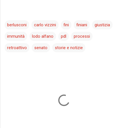
berlusconi
carlo vizzini
fini
finiani
giustizia
immunità
lodo alfano
pdl
processi
retroattivo
senato
storie e notizie
C
o
m
m
e
n
t
i