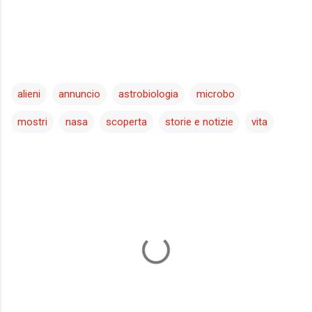
alieni
annuncio
astrobiologia
microbo
mostri
nasa
scoperta
storie e notizie
vita
C
o
m
m
e
n
t
i