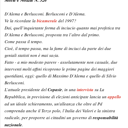
Storie e Notizie N. 320
D’Alema e Berlusconi. Berlusconi e D’Alema.
Ve la ricordate la
bicamerale
del 1997?
Dai, quell’inquietante forma di inciucio quanto mai profetica tra
D’Alema e Berlusconi, proposta tra l’altro dal primo.
Come passa il tempo.
Cioè, il tempo passa, ma la fame di inciuci da parte dei due
geniali statisti non è mai sazia.
Fatto - a mio modesto parere - assolutamente non casuale, due
interventi molti affini ricoprono le prime pagine dei maggiori
quotidiani, oggi: quello di Massimo D’Alema e quello di Silvio
Berlusconi.
L’attuale presidente del
Copasir
, in una
intervista
su La
Repubblica, in previsione di elezioni anticipate lancia un
appello
ad un ideale schieramento, un'alleanza che oltre al Pd
comprenda anche il Terzo polo, l’Italia dei Valori e la sinistra
radicale, per proporre ai cittadini un governo di
responsabilità
nazionale
.