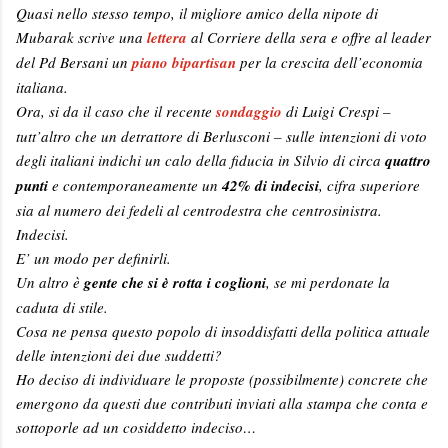
Quasi nello stesso tempo, il migliore amico della nipote di
Mubarak scrive una
lettera
al Corriere della sera e offre al leader
del Pd Bersani un
piano bipartisan
per la crescita dell’economia
italiana.
Ora, si da il caso che il recente
sondaggio
di Luigi Crespi –
tutt’altro che un detrattore di Berlusconi – sulle intenzioni di voto
degli italiani indichi un calo della fiducia in Silvio di circa
quattro
punti
e contemporaneamente un
42% di indecisi
, cifra superiore
sia al numero dei fedeli al centrodestra che centrosinistra.
Indecisi.
E’ un modo per definirli.
Un altro è
gente che si è rotta i coglioni
, se mi perdonate la
caduta di stile.
Cosa ne pensa questo popolo di insoddisfatti della politica attuale
delle intenzioni dei due suddetti?
Ho deciso di individuare le proposte (possibilmente) concrete che
emergono da questi due contributi inviati alla stampa che conta e
sottoporle ad un cosiddetto indeciso…