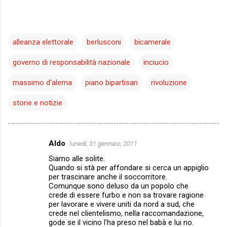
alleanza elettorale
berlusconi
bicamerale
governo di responsabilità nazionale
inciucio
massimo d'alema
piano bipartisan
rivoluzione
storie e notizie
Aldo
lunedì, 31 gennaio, 2011
C
Siamo alle solite.
o
Quando si stà per affondare si cerca un appiglio
m
per trascinare anche il soccorritore.
Comunque sono deluso da un popolo che
m
crede di essere furbo e non sa trovare ragione
per lavorare e vivere uniti da nord a sud, che
e
crede nel clientelismo, nella raccomandazione,
n
gode se il vicino l'ha preso nel babà e lui no.