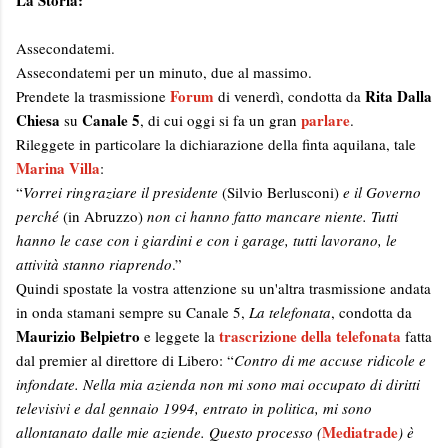
La Storia:
Assecondatemi.
Assecondatemi per un minuto, due al massimo.
Forum
Rita Dalla
Prendete la trasmissione
di venerdì, condotta da
Chiesa
Canale 5
parlare
su
, di cui oggi si fa un gran
.
Rileggete in particolare la dichiarazione della finta aquilana, tale
Marina Villa
:
“
Vorrei ringraziare il presidente
(Silvio Berlusconi)
e il Governo
perché
(in Abruzzo)
non ci hanno fatto mancare niente. Tutti
hanno le case con i giardini e con i garage, tutti lavorano, le
attività stanno riaprendo
.”
Quindi spostate la vostra attenzione su un'altra trasmissione andata
in onda stamani sempre su Canale 5,
La telefonata
, condotta da
Maurizio Belpietro
trascrizione della telefonata
e leggete la
fatta
dal premier al direttore di Libero: “
Contro di me accuse ridicole e
infondate. Nella mia azienda non mi sono mai occupato di diritti
televisivi e dal gennaio 1994, entrato in politica, mi sono
Mediatrade
allontanato dalle mie aziende. Questo processo (
) è