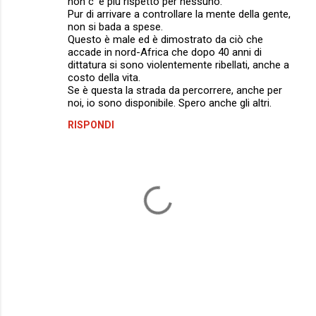
non c' è più rispetto per nessuno.
i
Pur di arrivare a controllare la mente della gente,
non si bada a spese.
Questo è male ed è dimostrato da ciò che
accade in nord-Africa che dopo 40 anni di
dittatura si sono violentemente ribellati, anche a
costo della vita.
Se è questa la strada da percorrere, anche per
noi, io sono disponibile. Spero anche gli altri.
RISPONDI