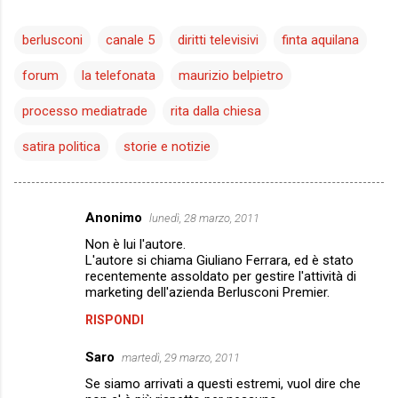
berlusconi
canale 5
diritti televisivi
finta aquilana
forum
la telefonata
maurizio belpietro
processo mediatrade
rita dalla chiesa
satira politica
storie e notizie
Anonimo
lunedì, 28 marzo, 2011
C
Non è lui l'autore.
o
L'autore si chiama Giuliano Ferrara, ed è stato
m
recentemente assoldato per gestire l'attività di
marketing dell'azienda Berlusconi Premier.
m
RISPONDI
e
n
Saro
martedì, 29 marzo, 2011
t
Se siamo arrivati a questi estremi, vuol dire che