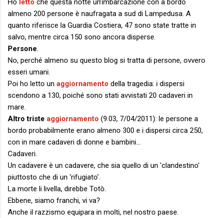
Ho
letto
che questa notte un’imbarcazione con a bordo
almeno 200 persone è naufragata a sud di Lampedusa. A
quanto riferisce la Guardia Costiera, 47 sono state tratte in
salvo, mentre circa 150 sono ancora disperse.
Persone
.
No, perché almeno su questo blog si tratta di persone, ovvero
esseri umani.
Poi ho letto un
aggiornamento
della tragedia: i dispersi
scendono a 130, poiché sono stati avvistati 20 cadaveri in
mare.
Altro triste
aggiornamento
(9.03, 7/04/2011): le persone a
bordo probabilmente erano almeno 300 e i dispersi circa 250,
con in mare cadaveri di donne e bambini...
Cadaveri.
Un cadavere è un cadavere, che sia quello di un 'clandestino'
piuttosto che di un 'rifugiato'.
La morte li livella, direbbe Totò.
Ebbene, siamo franchi, vi va?
Anche il razzismo equipara in molti, nel nostro paese.