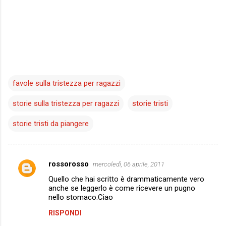
favole sulla tristezza per ragazzi
storie sulla tristezza per ragazzi
storie tristi
storie tristi da piangere
rossorosso
mercoledì, 06 aprile, 2011
C
Quello che hai scritto è drammaticamente vero
o
anche se leggerlo è come ricevere un pugno
m
nello stomaco.Ciao
m
RISPONDI
e