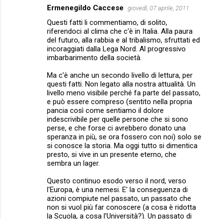
Ermenegildo Caccese
giovedì, 07 aprile, 2011
n
Questi fatti li commentiamo, di solito,
t
riferendoci al clima che c'è in Italia. Alla paura
del futuro, alla rabbia e al tribalismo, sfruttati ed
i
incoraggiati dalla Lega Nord. Al progressivo
imbarbarimento della società.
Ma c'è anche un secondo livello di lettura, per
questi fatti. Non legato alla nostra attualità. Un
livello meno visibile perché fa parte del passato,
e può essere compreso (sentito nella propria
pancia così come sentiamo il dolore
indescrivibile per quelle persone che si sono
perse, e che forse ci avrebbero donato una
speranza in più, se ora fossero con noi) solo se
si conosce la storia. Ma oggi tutto si dimentica
presto, si vive in un presente eterno, che
sembra un lager.
Questo continuo esodo verso il nord, verso
l'Europa, è una nemesi. E' la conseguenza di
azioni compiute nel passato, un passato che
non si vuol più far conoscere (a cosa è ridotta
la Scuola, a cosa l'Università?). Un passato di