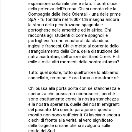
espansione coloniale che è stato il controluce
della potenza dell'Europa. Chi si ricorda che la
Compagnia delle Indie Orientali - una delle prime
SpA - fu fondata nel 1600? Chi insegna ancora
la storia della penetrazione spagnola e
portoghese nelle americhe ed in africa. Chi
racconta agli studenti di come spagnoli e
portoghesi furono esautorati da olandesi,
inglesi e francesi. Chi ci mette al corrente dello
strangolamento della Cina, della distruzione dei
nativi australiani, dell'orrore del Sand Creek. E di
mille e mille altri momenti della nostra infamia?
Tutto quel dolore, tutto quell'orrore lo abbiamo
cancellato, rimosso. E ora torna a mostrare sé.
Chi bussa alla porta porta con sé stanchezza e
speranza che possiamo riconoscere, perché
sono esattamente come la nostra stanchezza
e la nostra speranza, quelle dei nostri emigranti
del passato. Ma questo paragone e questo
monito non sono sufficienti. Ci lasciano ancora
ciechi di fronte alla verità, al vero significato
delle tragedie umane che si svolgono sulle
coste del Sud.