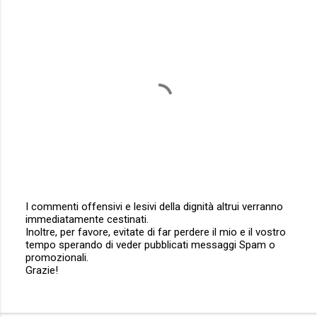
I commenti offensivi e lesivi della dignità altrui verranno
immediatamente cestinati.
P
Inoltre, per favore, evitate di far perdere il mio e il vostro
o
tempo sperando di veder pubblicati messaggi Spam o
s
promozionali.
t
Grazie!
a
u
n
c