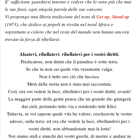
E’ sufficiente guardarsi intorno e vedere che lo sono più che mai
le sue frasi, ogni singola parola delle sue canzoni.
Vi propongo una libera traduzione del testo di
Get up, Stand up
(1973), che dedico ai popoli in rivolta nel nord Africa e
soprattutto a coloro che nel resto del mondo non hanno ancora
trovato la forza di ribellarsi
:
Alzatevi, ribellatevi
ribellatevi per i vostri diritti
:
.
Predicatore, non dirmi che il paradiso è sotto terra.
So che tu non sai quale vita veramente valga.
Non è tutto oro ciò che luccica.
Metà della storia non è stata mai raccontata.
Così, ora voi vedete la luce, ribellatevi per i vostri diritti, avanti!
La maggior parte della gente pensa che un grande dio giungerà
dai cieli, portando tutto via e rendendo tutti felici.
Tuttavia, se voi sapeste quale vita ha valore, cerchereste le vostre
adesso, sulla terra: ed ora che vedete la luce, ribellandovi per i
vostri diritti, non abbandonate mai la lotta!
Noi siamo stufi e stanchi dei vostri giochi, di morire e andare in