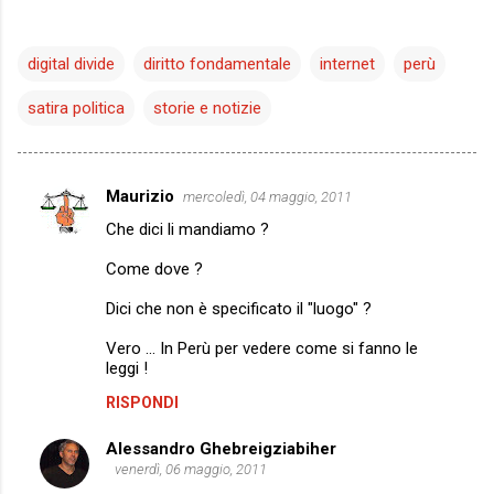
digital divide
diritto fondamentale
internet
perù
satira politica
storie e notizie
Maurizio
mercoledì, 04 maggio, 2011
C
Che dici li mandiamo ?
o
m
Come dove ?
m
Dici che non è specificato il "luogo" ?
e
Vero ... In Perù per vedere come si fanno le
n
leggi !
t
RISPONDI
i
Alessandro Ghebreigziabiher
venerdì, 06 maggio, 2011