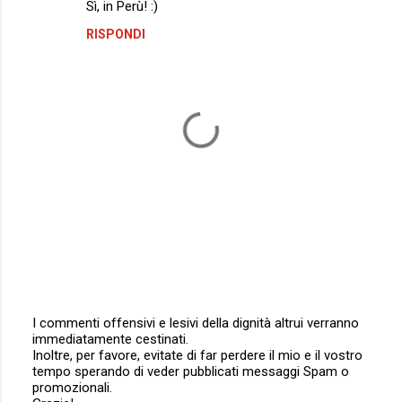
Sì, in Perù! :)
RISPONDI
I commenti offensivi e lesivi della dignità altrui verranno
immediatamente cestinati.
P
Inoltre, per favore, evitate di far perdere il mio e il vostro
o
tempo sperando di veder pubblicati messaggi Spam o
s
promozionali.
t