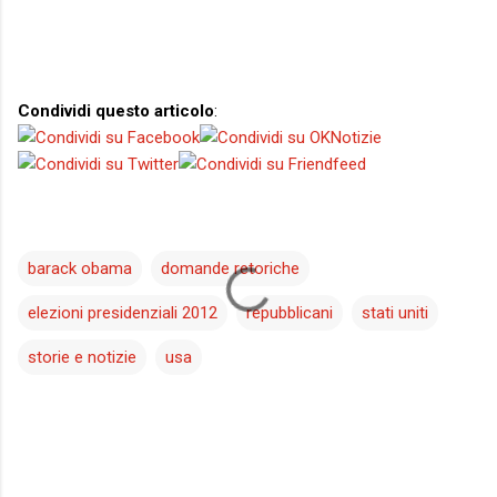
Condividi questo articolo
:
barack obama
domande retoriche
elezioni presidenziali 2012
repubblicani
stati uniti
storie e notizie
usa
C
o
m