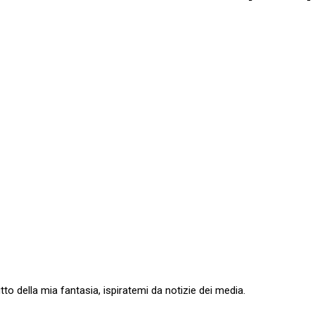
rutto della mia fantasia, ispiratemi da notizie dei media.