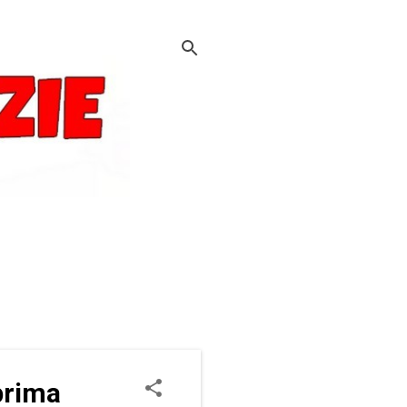
prima