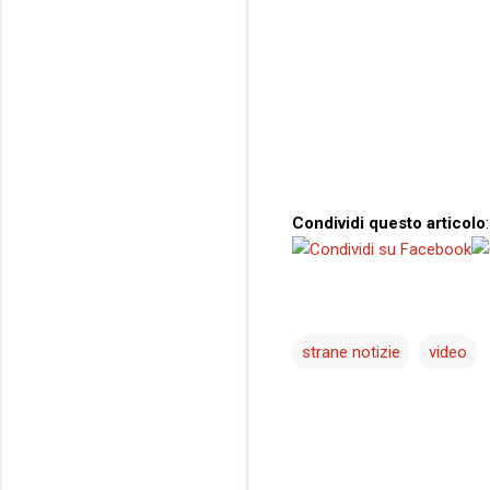
Condividi questo articolo
:
strane notizie
video
C
o
m