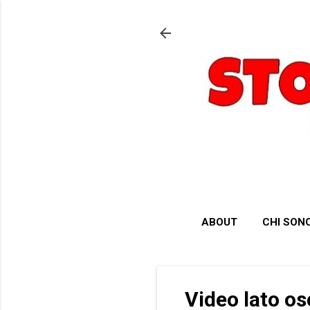
ABOUT
CHI SON
Video lato os