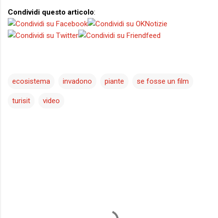
Condividi questo articolo
:
ecosistema
invadono
piante
se fosse un film
turisit
video
C
o
m
m
e
n
t