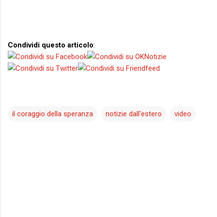
Condividi questo articolo
:
il coraggio della speranza
notizie dall'estero
video
C
o
m
m
e
n