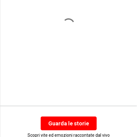
n
t
i
Guarda le storie
Scopri vite ed emozioni raccontate dal vivo