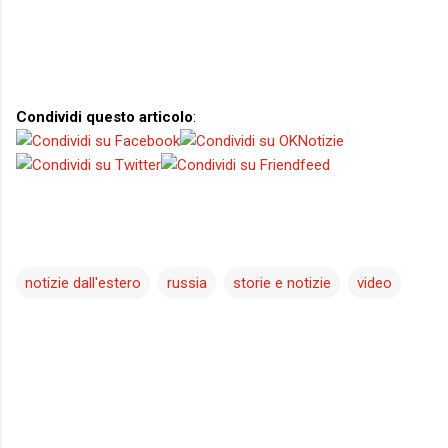
Condividi questo articolo
:
notizie dall'estero
russia
storie e notizie
video
C
o
m
m
e