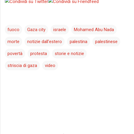
fuoco
Gaza city
israele
Mohamed Abu Nada
morte
notizie dall'estero
palestina
palestinese
povertà
protesta
storie e notizie
striscia di gaza
video
C
o
m
m
e
n
t