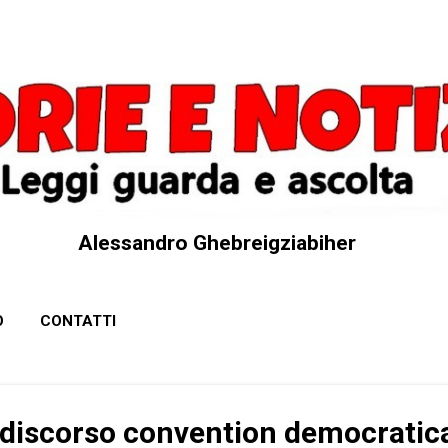
Passa ai contenuti principali
Alessandro Ghebreigziabiher
O
CONTATTI
discorso convention democratica: