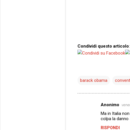
Condividi questo articolo
:
barack obama
convent
Anonimo
vener
C
Ma in Italia no
o
colpa la danno a
m
RISPONDI