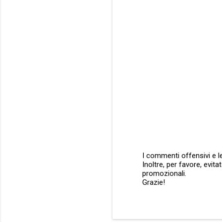
m
e
n
t
i
I commenti offensivi e le
Inoltre, per favore, evit
P
promozionali.
o
Grazie!
s
t
a
u
n