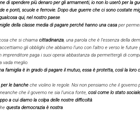
ne di spendere più denaro per gli armamenti, io non lo userò per la gu
de e ponti, scuole e ferrovie. Dopo due guerre che ci sono costate miglia
r qualcosa qui, nel nostro paese
.
amiglie della classe media di pagare perché hanno una casa
per permet
cosa che si chiama
cittadinanza
, una parola che è l’essenza della dem
ccettiamo gli obblighi che abbiamo l’uno con l’altro e verso le future 
imprenditore paga i suoi operai abbastanza da permettergli di compars
da vada meglio.
famiglia è in grado di pagare il mutuo, essa è protetta, così la loro 
 per le banche
che violino le regole. Noi non pensiamo che il governo po
eanche che il governo ne sia l’unica fonte,
così come lo stato sociale, 
ppo a cui diamo la colpa delle nostre difficoltà
.
che
questa democrazia è nostra
.