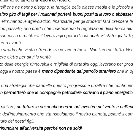
uelli che ne hanno bisogno, le famiglie della classe media e le piccole 
ro giro di tagli per i milionari porterà buoni posti di lavoro o abbasserà
 eliminando le agevolazioni finanziarie per gli studenti farà crescere 
mo passato, non credo che indebolendo la regolazione della Borsa aiu
ccesso o restituirà il lavoro agli operai disoccupati. E’ stato già fatt
iamo avanti.
 strada che vi sto offrendo sia veloce o facile. Non l’ho mai fatto. Non
e eletto per dirvi la verità.
o delle energie rinnovabili e migliaia di cittadini oggi lavorano per pro
oggi il nostro paese è
meno dipendente dal petrolio straniero
che in o
a una strategia che cancella questo progresso e un’altra che continuer
on permetterò che le compagnie petrolifere scrivano il piano energet
migliore,
un futuro in cui continueremo ad investire nel vento e nell’en
e dell’inquinamento che sta riscaldando il nostro pianeta, poiché il c
uro dei nostri figli.
nunciare all’università perché non ha soldi
.