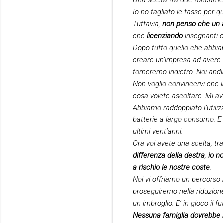
Io ho tagliato le tasse per q
Tuttavia,
non penso che un alt
che
licenziando
insegnanti o
Dopo tutto quello che abbia
creare un’impresa ad avere su
torneremo indietro. Noi and
Non voglio convincervi che la
cosa volete ascoltare. Mi avet
Abbiamo raddoppiato l’utilizz
batterie a largo consumo. E 
ultimi vent’anni.
Ora voi avete una scelta, tr
differenza della destra
,
io n
a rischio le nostre coste
.
Noi vi offriamo un percorso 
proseguiremo nella riduzion
un imbroglio. E’ in gioco il fut
Nessuna famiglia dovrebbe ri