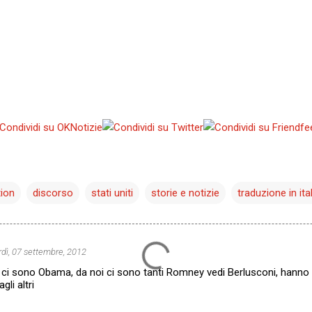
ion
discorso
stati uniti
storie e notizie
traduzione in ita
dì, 07 settembre, 2012
n ci sono Obama, da noi ci sono tanti Romney vedi Berlusconi, hanno 
gli altri