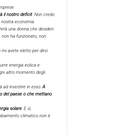
imprese.
 il nostro deficit
. Non credo
la nostra economia.
terà una donna che desideri
o, non ha funzionato, non
 mi avete eletto per dirvi
durre energia eolica e
gni altro momento degli
à ad investire in esso.
A
ico del paese o che mettano
ergia solare
. E sì,
ambiamento climatico non è