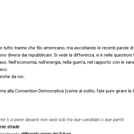
 tutto tranne che filo americano, ma ascoltando le recenti parole 
o diversi dai repubblicani. Si vede la differenza, vi è nelle question
aso. Nell’economia, nell’energia, nella guerra, nel rapporto con le vari
 ecc.
 anche da noi…
a alla Convention Democratica (come al solito, fate pure girare la 
e ti si pone davanti non sarà solo tra due candidati o due partiti.
erse strade
.
entalmente
differenti visioni del futuro
.