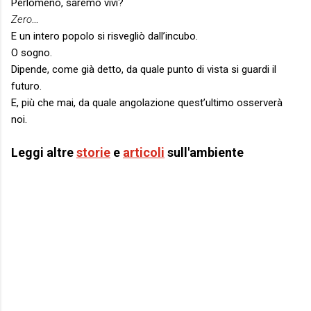
Perlomeno, saremo vivi?
Zero
…
E un intero popolo si risvegliò dall’incubo.
O sogno.
Dipende, come già detto, da quale punto di vista si guardi il
futuro.
E, più che mai, da quale angolazione quest’ultimo osserverà
noi.
Leggi altre
storie
e
articoli
sull'ambiente