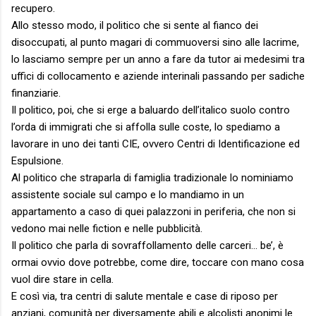
recupero.
Allo stesso modo, il politico che si sente al fianco dei
disoccupati, al punto magari di commuoversi sino alle lacrime,
lo lasciamo sempre per un anno a fare da tutor ai medesimi tra
uffici di collocamento e aziende interinali passando per sadiche
finanziarie.
Il politico, poi, che si erge a baluardo dell’italico suolo contro
l’orda di immigrati che si affolla sulle coste, lo spediamo a
lavorare in uno dei tanti CIE, ovvero Centri di Identificazione ed
Espulsione.
Al politico che straparla di famiglia tradizionale lo nominiamo
assistente sociale sul campo e lo mandiamo in un
appartamento a caso di quei palazzoni in periferia, che non si
vedono mai nelle fiction e nelle pubblicità.
Il politico che parla di sovraffollamento delle carceri… be’, è
ormai ovvio dove potrebbe, come dire, toccare con mano cosa
vuol dire stare in cella.
E così via, tra centri di salute mentale e case di riposo per
anziani, comunità per diversamente abili e alcolisti anonimi le