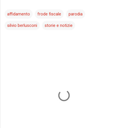
affidamento
frode fiscale
parodia
silvio berlusconi
storie e notizie
C
o
m
m
e
n
t
i