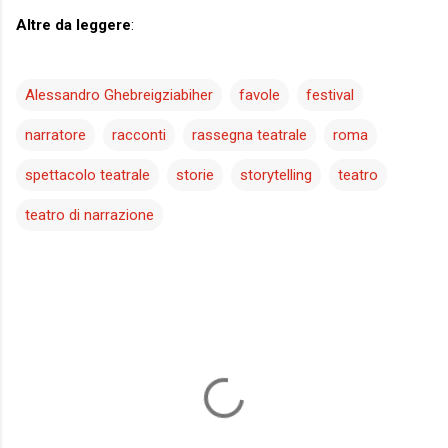
Altre da leggere
:
Alessandro Ghebreigziabiher
favole
festival
narratore
racconti
rassegna teatrale
roma
spettacolo teatrale
storie
storytelling
teatro
teatro di narrazione
C
o
m
m
e
n
t