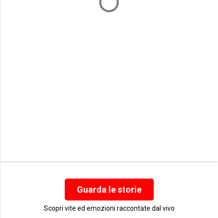
n
t
i
Guarda le storie
Scopri vite ed emozioni raccontate dal vivo