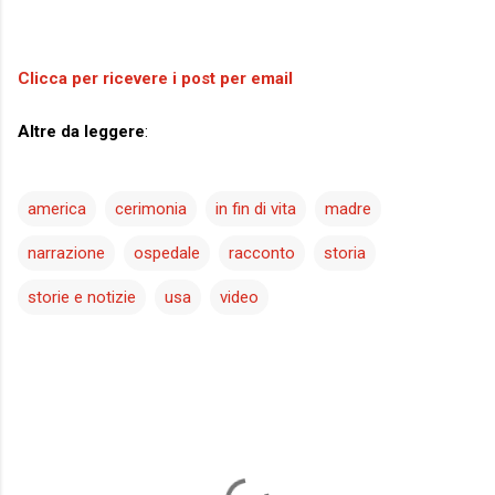
Clicca per ricevere i post per email
Altre da leggere
:
america
cerimonia
in fin di vita
madre
narrazione
ospedale
racconto
storia
storie e notizie
usa
video
C
o
m
m
e