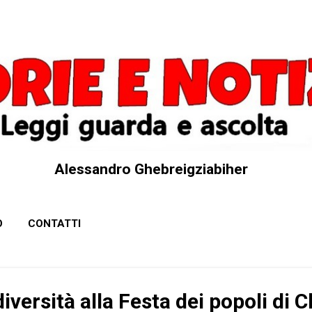
Passa ai contenuti principali
Alessandro Ghebreigziabiher
O
CONTATTI
diversità alla Festa dei popoli di 