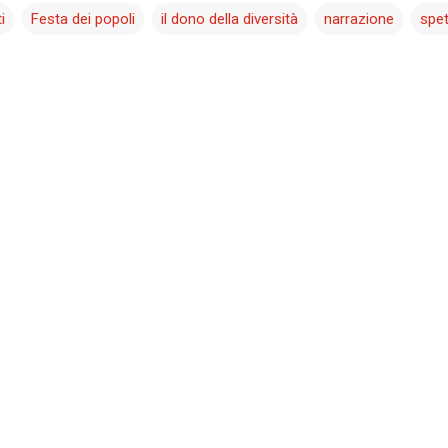
i
Festa dei popoli
il dono della diversità
narrazione
spe