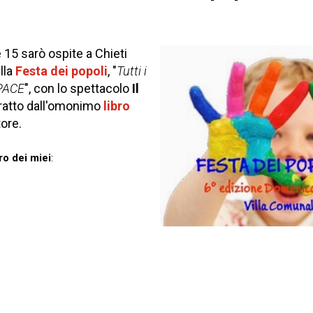
 15 sarò ospite a Chieti
lla
Festa dei popoli
, "
Tutti i
 PACE
", con lo spettacolo
Il
tratto dall'omonimo
libro
ore.
uro dei miei
: