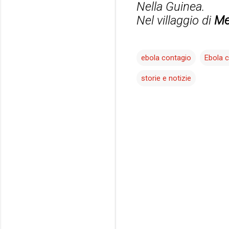
Nella Guinea.
Nel villaggio di
Me
ebola contagio
Ebola 
storie e notizie
C
o
m
m
e
n
t
i