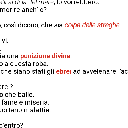
lli al di là del mare
, lo vorrebbero.
morire anch’io?
o, così dicono, che sia
colpa delle streghe
.
ivi.
.
sia una
punizione divina
.
o a questa roba.
che siano stati gli
ebrei
ad avvelenare l’a
brei?
ro che balle.
 fame e miseria.
ortano malattie.
c’entro?