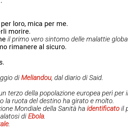
.
per loro, mica per me.
rli morire.
ome
il primo vero sintomo delle malattie global
mo rimanere al sicuro.
s.
laggio di
Meliandou
, dal diario di Said.
n terzo della popolazione europea perì per il
o la ruota del destino ha girato e molto.
azione Mondiale della Sanità ha
identificato
il 
latosi di
Ebola
.
ale
.