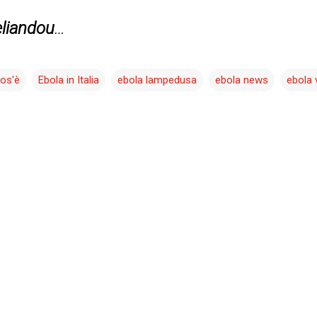
liandou
…
cos'è
Ebola in Italia
ebola lampedusa
ebola news
ebola 