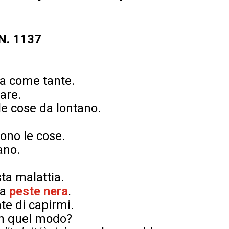
 N. 1137
a come tante.
are.
e cose da lontano.
ono le cose.
ano.
ta malattia.
ta
peste nera
.
te di capirmi.
in quel modo?