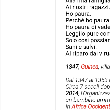
Alla mia famiglia
Ai nostri ragazzi.
Ho paura.
Perché ho paura 
Ho paura di vede
Leggilo pure c
Solo così possia
Sani e salvi.
Al riparo dai viru
1347
,
Guinea
, vil
Dal 1347 al 1353 u
Circa 7 secoli dop
2014
, l’Organizz
un bambino amma
In
Africa Occident