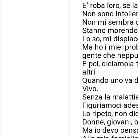
E’ roba loro, se l
Non sono intolle
Non mi sembra di
Stanno morendo 
Lo so, mi dispiac
Ma ho i miei prob
gente che neppu
E poi, diciamola 
altri.
Quando uno va da
Vivo.
Senza la malatti
Figuriamoci ade
Lo ripeto, non di
Donne, giovani, b
Ma io devo pensa