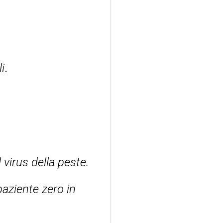
i
.
 virus della peste.
paziente zero in