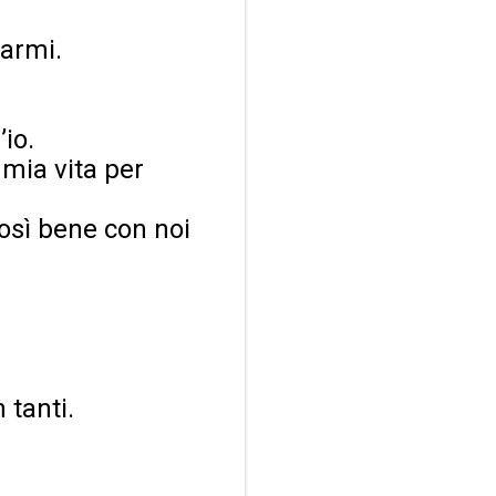
tarmi.
io.
 mia vita per
così bene con noi
 tanti.