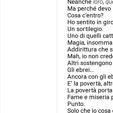
Neanche
loro
,
que
Ma perché devo 
Cosa c’entro?
Ho sentito in gir
Un sortilegio.
Uno di quelli catt
Magia, insomma
Addirittura che 
Mah, io non cred
Altri sostengono 
Gli ebrei…
Ancora con gli e
E’ la povertà, alt
La povertà porta
Fame e miseria p
Punto.
Solo che io cosa 