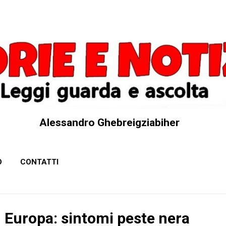
Passa ai contenuti principali
Alessandro Ghebreigziabiher
O
CONTATTI
n Europa: sintomi peste nera