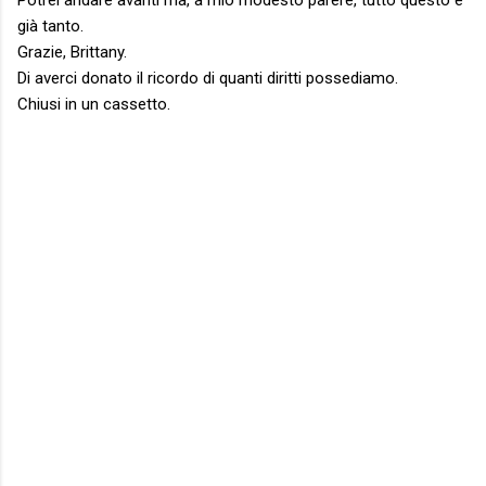
Potrei andare avanti ma, a mio modesto parere, tutto questo è
già tanto.
Grazie, Brittany.
Di averci donato il ricordo di quanti diritti possediamo.
Chiusi in un cassetto.