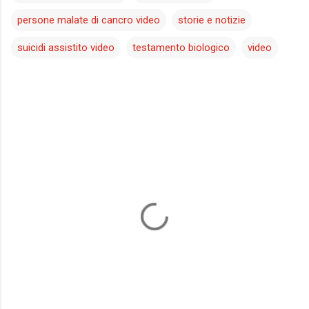
persone malate di cancro video
storie e notizie
suicidi assistito video
testamento biologico
video
C
o
m
m
e
n
t
i