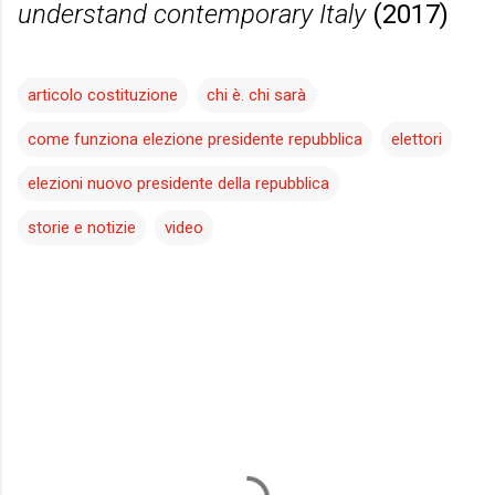
understand contemporary Italy
(2017)
articolo costituzione
chi è. chi sarà
come funziona elezione presidente repubblica
elettori
elezioni nuovo presidente della repubblica
storie e notizie
video
C
o
m
m
e
n
t